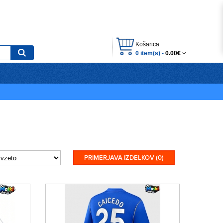
Košarica
0 item(s) -
0.00€
PRIMERJAVA IZDELKOV (0)