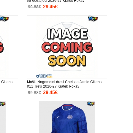
#8 Gostujoči 2026-27 Kratek Rokav
29.45€
99.88€
 Gittens
Moški Nogometni dresi Chelsea Jamie Gittens
#11 Tretji 2026-27 Kratek Rokav
29.45€
99.88€