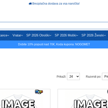
Brezplačna dostava za vsa naročila!
tance
Vratar
SP 2026 Otroški
SP 2026 Moški
SP 2026 Ženski
Dobite
10%
popust nad
70€
, Koda kupona:
NOGOMET
Prikaži:
Razvrsti po: