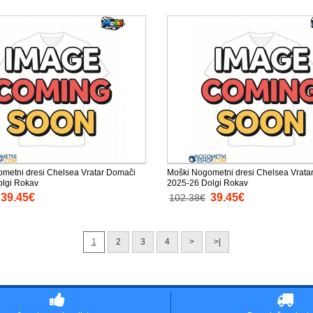
metni dresi Chelsea Vratar Domači
Moški Nogometni dresi Chelsea Vratar
olgi Rokav
2025-26 Dolgi Rokav
39.45€
39.45€
102.38€
1
2
3
4
>
>|