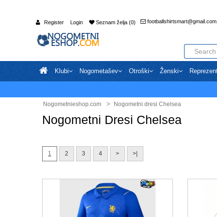
footballshirtsmart@gmail.com
Register
Login
Seznam želja (0)
Klubi
Nogometašev
Otroški
Ženski
Reprezen
Nogometnieshop.com
Nogometni dresi Chelsea
Nogometni Dresi Chelsea
1
2
3
4
>
>|