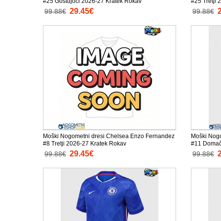
#25 Gostujoči 2026-27 Kratek Rokav
#25 Tretji
29.45€
99.88€
99.88€
Moški Nogometni dresi Chelsea Enzo Fernandez
Moški Nogo
#8 Tretji 2026-27 Kratek Rokav
#11 Domač
29.45€
99.88€
99.88€