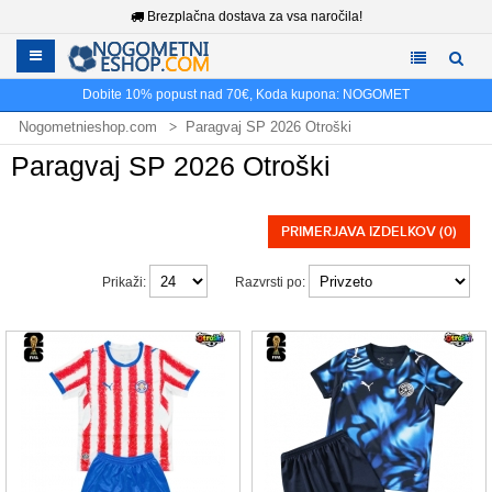
Brezplačna dostava za vsa naročila!
Dobite
10%
popust nad
70€
, Koda kupona:
NOGOMET
Nogometnieshop.com
Paragvaj SP 2026 Otroški
Paragvaj SP 2026 Otroški
PRIMERJAVA IZDELKOV (0)
Prikaži:
Razvrsti po: