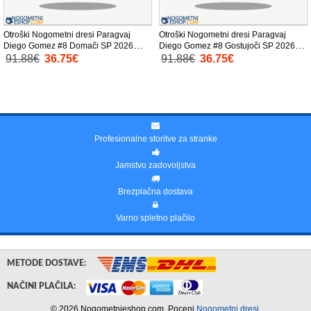
Otroški Nogometni dresi Paragvaj
Otroški Nogometni dresi Paragvaj
Diego Gomez #8 Domači SP 2026
Diego Gomez #8 Gostujoči SP 2026
Kratek Rokav (+ Kratke hlače)
Kratek Rokav (+ Kratke hlače)
91.88€
36.75€
91.88€
36.75€
Profesionalne storitve za stranke
Jamstvo zadovoljstva
Brezplačna dostava
Varno spletno plačilo
METODE DOSTAVE:
NAČINI PLAČILA:
© 2026 Nogometnieshop.com. Poceni
Nogometni dresi
.