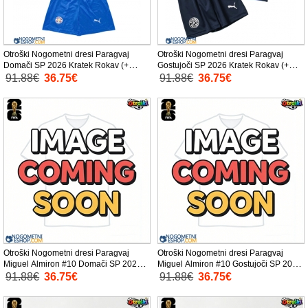
Otroški Nogometni dresi Paragvaj
Otroški Nogometni dresi Paragvaj
Domači SP 2026 Kratek Rokav (+
Gostujoči SP 2026 Kratek Rokav (+
Kratke hlače)
Kratke hlače)
91.88€
36.75€
91.88€
36.75€
Otroški Nogometni dresi Paragvaj
Otroški Nogometni dresi Paragvaj
Miguel Almiron #10 Domači SP 2026
Miguel Almiron #10 Gostujoči SP 2026
Kratek Rokav (+ Kratke hlače)
Kratek Rokav (+ Kratke hlače)
91.88€
36.75€
91.88€
36.75€