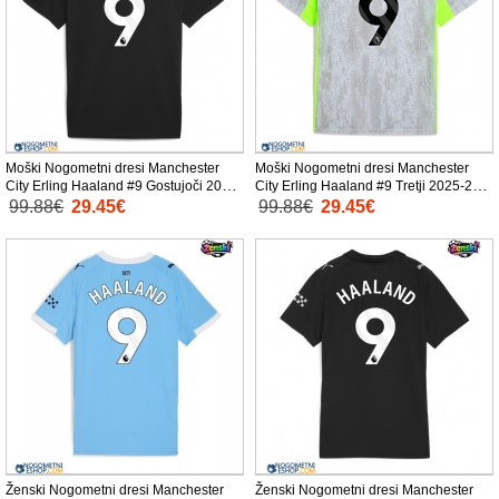
Moški Nogometni dresi Manchester
Moški Nogometni dresi Manchester
City Erling Haaland #9 Gostujoči 2025-
City Erling Haaland #9 Tretji 2025-26
26 Kratek Rokav
Kratek Rokav
99.88€
29.45€
99.88€
29.45€
Ženski Nogometni dresi Manchester
Ženski Nogometni dresi Manchester