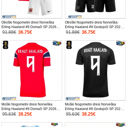
Otroški Nogometni dresi Norveška
Otroški Nogometni dresi Norveška
Erling Haaland #9 Domači SP 2026
Erling Haaland #9 Gostujoči SP 2026
Kratek Rokav (+ Kratke hlače)
Kratek Rokav (+ Kratke hlače)
91.88€
36.75€
91.88€
36.75€
Moški Nogometni dresi Norveška
Moški Nogometni dresi Norveška
Erling Haaland #9 Domači SP 2026
Erling Haaland #9 Gostujoči SP 2026
Kratek Rokav
Kratek Rokav
95.63€
38.25€
95.63€
38.25€