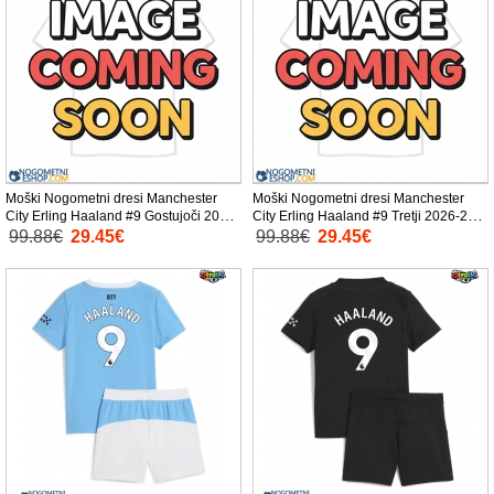
Moški Nogometni dresi Manchester
Moški Nogometni dresi Manchester
City Erling Haaland #9 Gostujoči 2026-
City Erling Haaland #9 Tretji 2026-27
27 Kratek Rokav
Kratek Rokav
99.88€
29.45€
99.88€
29.45€