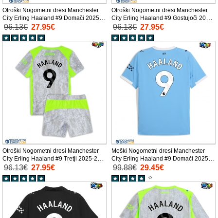
Otroški Nogometni dresi Manchester
Otroški Nogometni dresi Manchester
City Erling Haaland #9 Domači 2025-
City Erling Haaland #9 Gostujoči 2025-
26 Kratek Rokav (+ Kratke hlače)
26 Kratek Rokav (+ Kratke hlače)
96.13€
27.95€
96.13€
27.95€
Otroški Nogometni dresi Manchester
Moški Nogometni dresi Manchester
City Erling Haaland #9 Tretji 2025-26
City Erling Haaland #9 Domači 2025-
Kratek Rokav (+ Kratke hlače)
26 Kratek Rokav
96.13€
27.95€
99.88€
29.45€