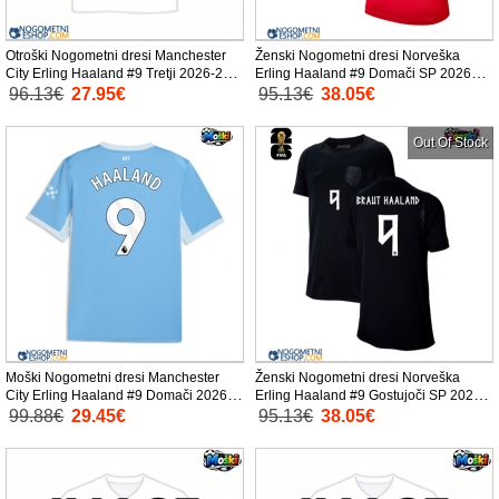
Otroški Nogometni dresi Manchester
Ženski Nogometni dresi Norveška
City Erling Haaland #9 Tretji 2026-27
Erling Haaland #9 Domači SP 2026
Kratek Rokav (+ Kratke hlače)
Kratek Rokav
96.13€
27.95€
95.13€
38.05€
Out Of Stock
Moški Nogometni dresi Manchester
Ženski Nogometni dresi Norveška
City Erling Haaland #9 Domači 2026-
Erling Haaland #9 Gostujoči SP 2026
27 Kratek Rokav
Kratek Rokav
99.88€
29.45€
95.13€
38.05€