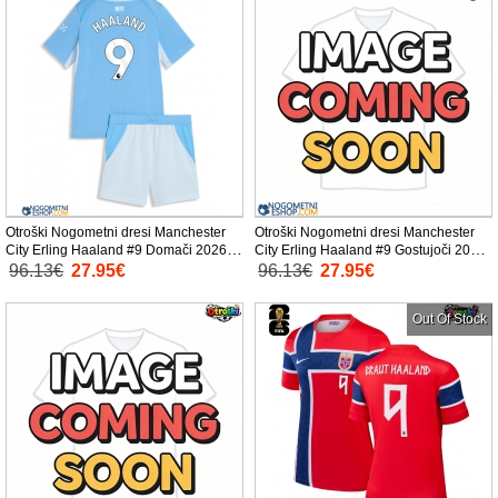
Otroški Nogometni dresi Manchester
Otroški Nogometni dresi Manchester
City Erling Haaland #9 Domači 2026-
City Erling Haaland #9 Gostujoči 2026-
27 Kratek Rokav (+ Kratke hlače)
27 Kratek Rokav (+ Kratke hlače)
96.13€
27.95€
96.13€
27.95€
Out Of Stock