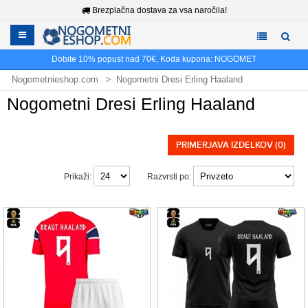
Brezplačna dostava za vsa naročila!
Dobite
10%
popust nad
70€
, Koda kupona:
NOGOMET
Nogometnieshop.com
Nogometni Dresi Erling Haaland
Nogometni Dresi Erling Haaland
PRIMERJAVA IZDELKOV (0)
Prikaži:
Razvrsti po: