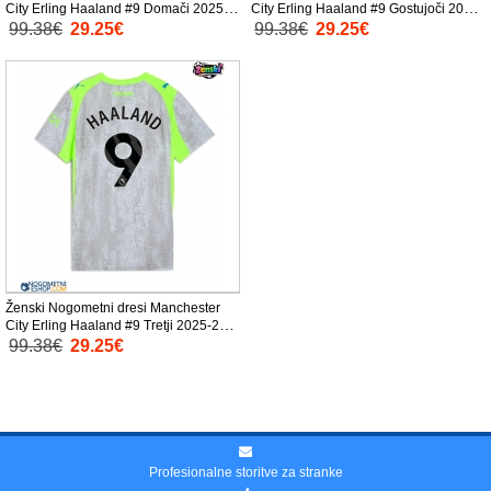
City Erling Haaland #9 Domači 2025-
City Erling Haaland #9 Gostujoči 2025-
26 Kratek Rokav
26 Kratek Rokav
99.38€
29.25€
99.38€
29.25€
Ženski Nogometni dresi Manchester
City Erling Haaland #9 Tretji 2025-26
Kratek Rokav
99.38€
29.25€
Profesionalne storitve za stranke