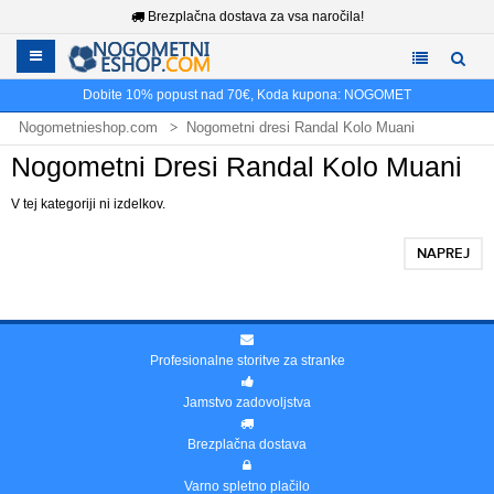
Brezplačna dostava za vsa naročila!
Dobite
10%
popust nad
70€
, Koda kupona:
NOGOMET
Nogometnieshop.com
Nogometni dresi Randal Kolo Muani
Nogometni Dresi Randal Kolo Muani
V tej kategoriji ni izdelkov.
NAPREJ
Profesionalne storitve za stranke
Jamstvo zadovoljstva
Brezplačna dostava
Varno spletno plačilo