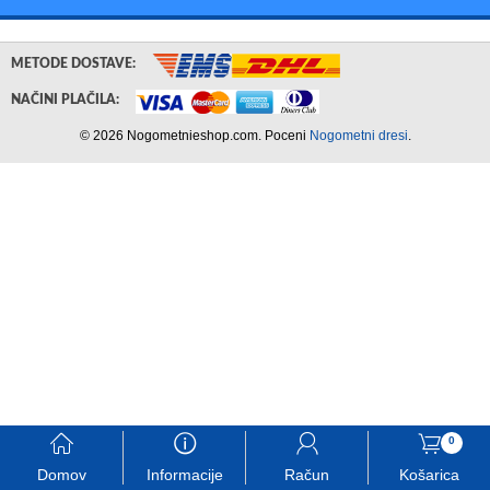
METODE DOSTAVE:
NAČINI PLAČILA:
© 2026 Nogometnieshop.com. Poceni
Nogometni dresi
.
󰃱
󰈢
󰃳
󰃦
0
Domov
Informacije
Račun
Košarica