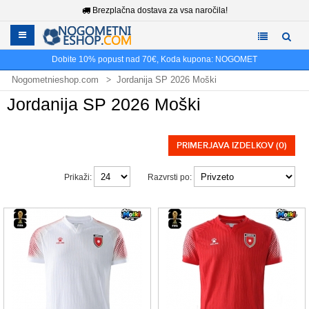
Brezplačna dostava za vsa naročila!
Dobite
10%
popust nad
70€
, Koda kupona:
NOGOMET
Nogometnieshop.com
Jordanija SP 2026 Moški
Jordanija SP 2026 Moški
PRIMERJAVA IZDELKOV (0)
Prikaži:
Razvrsti po: