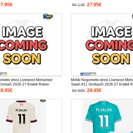
e)
hlače)
27.95€
27.95€
96.13€
metni dresi Liverpool Mohamed
Moški Nogometni dresi Liverpool Mo
 Domači 2026-27 Kratek Rokav
Salah #11 Gostujoči 2026-27 Kratek 
29.45€
29.45€
99.88€