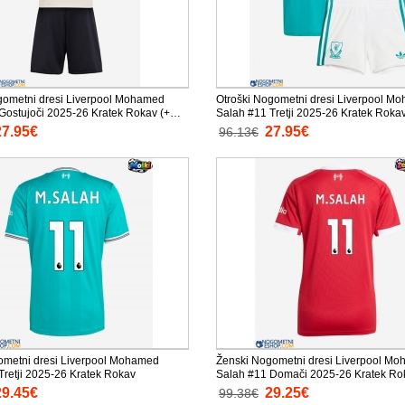
gometni dresi Liverpool Mohamed
Otroški Nogometni dresi Liverpool M
Gostujoči 2025-26 Kratek Rokav (+
Salah #11 Tretji 2025-26 Kratek Rokav
e)
hlače)
27.95€
27.95€
96.13€
metni dresi Liverpool Mohamed
Ženski Nogometni dresi Liverpool M
Tretji 2025-26 Kratek Rokav
Salah #11 Domači 2025-26 Kratek Ro
29.45€
29.25€
99.38€