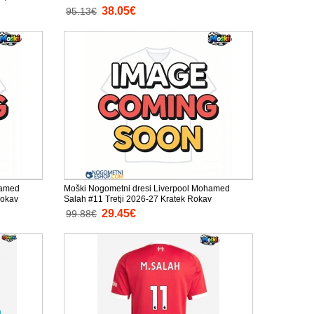
38.05€
95.13€
hamed
Moški Nogometni dresi Liverpool Mohamed
Rokav
Salah #11 Tretji 2026-27 Kratek Rokav
29.45€
99.88€