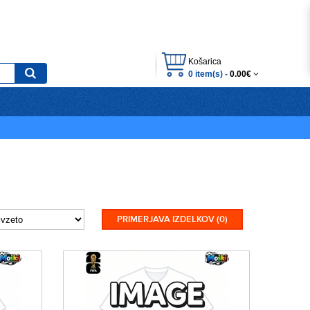
Košarica
0 item(s) -
0.00€
PRIMERJAVA IZDELKOV (0)