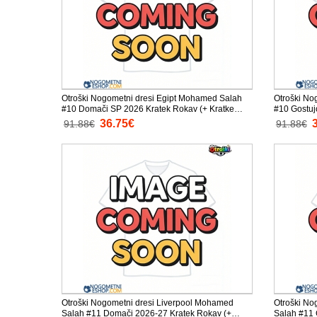
Otroški Nogometni dresi Egipt Mohamed Salah
Otroški No
#10 Domači SP 2026 Kratek Rokav (+ Kratke
#10 Gostuj
hlače)
hlače)
36.75€
91.88€
91.88€
Otroški Nogometni dresi Liverpool Mohamed
Otroški No
Salah #11 Domači 2026-27 Kratek Rokav (+
Salah #11 