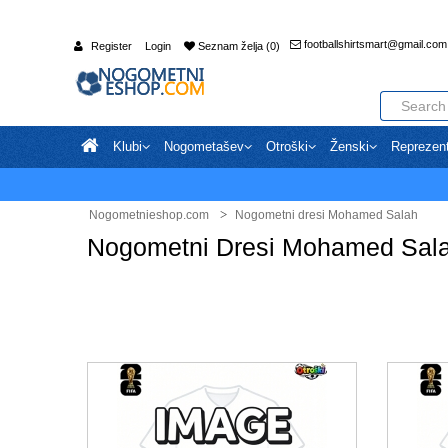
footballshirtsmart@gmail.com
Register
Login
Seznam želja (0)
Klubi
Nogometašev
Otroški
Ženski
Reprezen
Nogometnieshop.com
Nogometni dresi Mohamed Salah
Nogometni Dresi Mohamed Sal