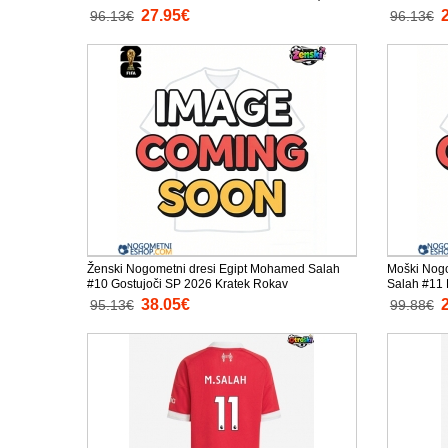
Kratke hlače)
Kratke hlač
27.95€
96.13€
96.13€
Ženski Nogometni dresi Egipt Mohamed Salah
Moški Nogo
#10 Gostujoči SP 2026 Kratek Rokav
Salah #11
38.05€
95.13€
99.88€