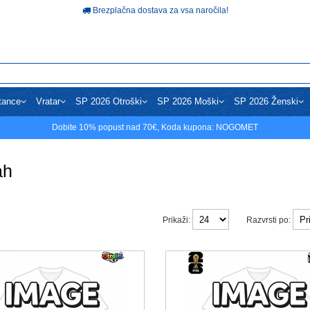
Brezplačna dostava za vsa naročila!
tance
Vratar
SP 2026 Otroški
SP 2026 Moški
SP 2026 Ženski
Dobite
10%
popust nad
70€
, Koda kupona:
NOGOMET
ah
Prikaži:
Razvrsti po: