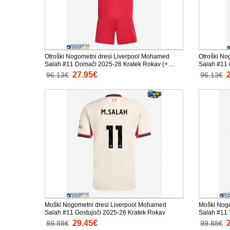
Otroški Nogometni dresi Liverpool Mohamed
Otroški No
Salah #11 Domači 2025-26 Kratek Rokav (+
Salah #11 
Kratke hlače)
Kratke hlač
27.95€
96.13€
96.13€
Moški Nogometni dresi Liverpool Mohamed
Moški Nogo
Salah #11 Gostujoči 2025-26 Kratek Rokav
Salah #11 
29.45€
99.88€
99.88€