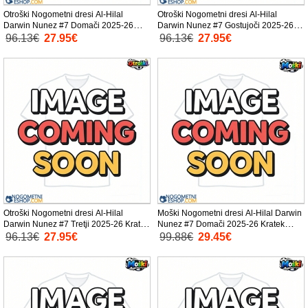
Otroški Nogometni dresi Al-Hilal
Otroški Nogometni dresi Al-Hilal
Darwin Nunez #7 Domači 2025-26
Darwin Nunez #7 Gostujoči 2025-26
Kratek Rokav (+ Kratke hlače)
Kratek Rokav (+ Kratke hlače)
96.13€
27.95€
96.13€
27.95€
Otroški Nogometni dresi Al-Hilal
Moški Nogometni dresi Al-Hilal Darwin
Darwin Nunez #7 Tretji 2025-26 Kratek
Nunez #7 Domači 2025-26 Kratek
Rokav (+ Kratke hlače)
Rokav
96.13€
27.95€
99.88€
29.45€