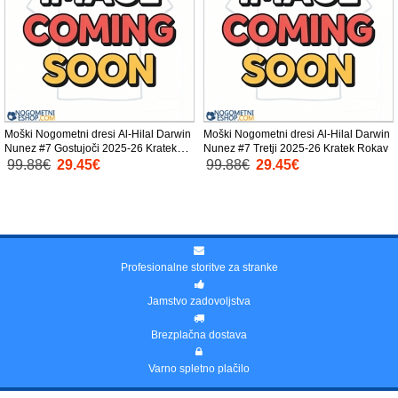
Moški Nogometni dresi Al-Hilal Darwin
Moški Nogometni dresi Al-Hilal Darwin
Nunez #7 Gostujoči 2025-26 Kratek
Nunez #7 Tretji 2025-26 Kratek Rokav
Rokav
99.88€
29.45€
99.88€
29.45€
Profesionalne storitve za stranke
Jamstvo zadovoljstva
Brezplačna dostava
Varno spletno plačilo