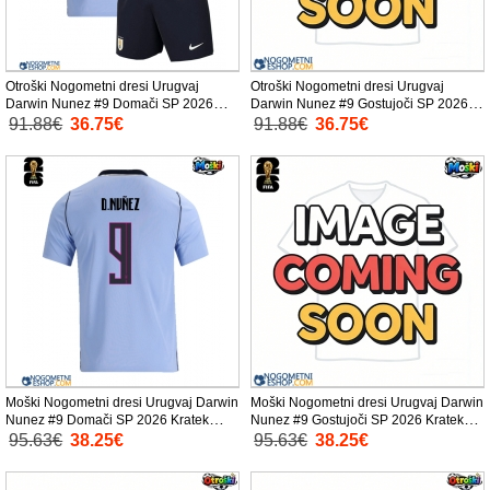
Otroški Nogometni dresi Urugvaj
Otroški Nogometni dresi Urugvaj
Darwin Nunez #9 Domači SP 2026
Darwin Nunez #9 Gostujoči SP 2026
Kratek Rokav (+ Kratke hlače)
Kratek Rokav (+ Kratke hlače)
91.88€
36.75€
91.88€
36.75€
Moški Nogometni dresi Urugvaj Darwin
Moški Nogometni dresi Urugvaj Darwin
Nunez #9 Domači SP 2026 Kratek
Nunez #9 Gostujoči SP 2026 Kratek
Rokav
Rokav
95.63€
38.25€
95.63€
38.25€