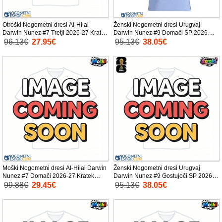
Otroški Nogometni dresi Al-Hilal
Ženski Nogometni dresi Urugvaj
Darwin Nunez #7 Tretji 2026-27 Kratek
Darwin Nunez #9 Domači SP 2026
Rokav (+ Kratke hlače)
Kratek Rokav
96.13€
27.95€
95.13€
38.05€
Moški Nogometni dresi Al-Hilal Darwin
Ženski Nogometni dresi Urugvaj
Nunez #7 Domači 2026-27 Kratek
Darwin Nunez #9 Gostujoči SP 2026
Rokav
Kratek Rokav
99.88€
29.45€
95.13€
38.05€