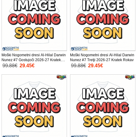
Moški Nogometni dresi Al-Hilal Darwin
Moški Nogometni dresi Al-Hilal Darwin
Nunez #7 Gostujoči 2026-27 Kratek
Nunez #7 Tretji 2026-27 Kratek Rokav
Rokav
99.88€
29.45€
99.88€
29.45€