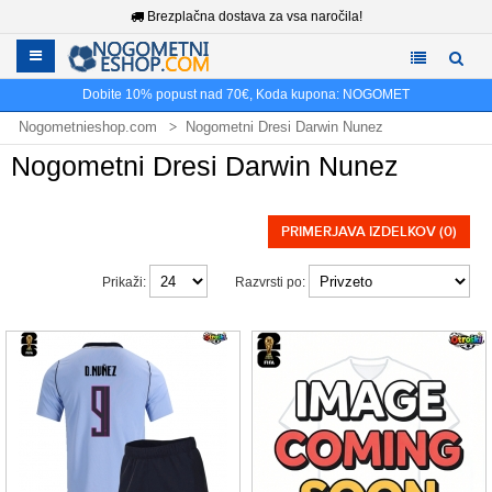
Brezplačna dostava za vsa naročila!
Dobite
10%
popust nad
70€
, Koda kupona:
NOGOMET
Nogometnieshop.com
Nogometni Dresi Darwin Nunez
Nogometni Dresi Darwin Nunez
PRIMERJAVA IZDELKOV (0)
Prikaži:
Razvrsti po: