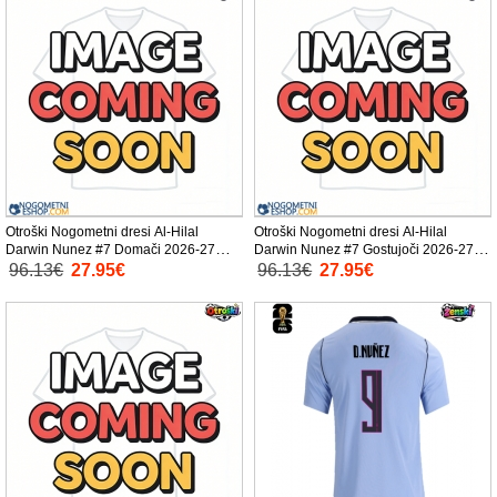
Otroški Nogometni dresi Al-Hilal
Otroški Nogometni dresi Al-Hilal
Darwin Nunez #7 Domači 2026-27
Darwin Nunez #7 Gostujoči 2026-27
Kratek Rokav (+ Kratke hlače)
Kratek Rokav (+ Kratke hlače)
96.13€
27.95€
96.13€
27.95€