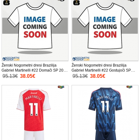
Ženski Nogometni dresi Brazilija
Ženski Nogometni dresi Brazilija
Gabriel Martinelli #22 Domači SP 2026
Gabriel Martinelli #22 Gostujoči SP
Kratek Rokav
2026 Kratek Rokav
95.13€
38.05€
95.13€
38.05€