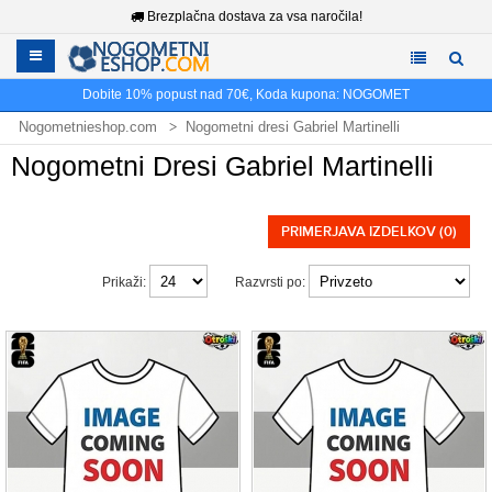
Brezplačna dostava za vsa naročila!
Dobite
10%
popust nad
70€
, Koda kupona:
NOGOMET
Nogometnieshop.com
Nogometni dresi Gabriel Martinelli
Nogometni Dresi Gabriel Martinelli
PRIMERJAVA IZDELKOV (0)
Prikaži:
Razvrsti po: