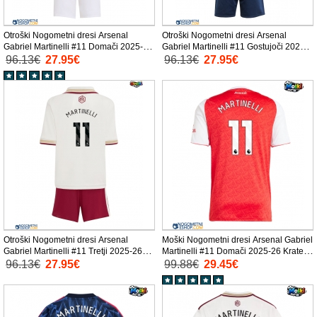
Otroški Nogometni dresi Arsenal
Otroški Nogometni dresi Arsenal
Gabriel Martinelli #11 Domači 2025-26
Gabriel Martinelli #11 Gostujoči 2025-
Kratek Rokav (+ Kratke hlače)
26 Kratek Rokav (+ Kratke hlače)
96.13€
27.95€
96.13€
27.95€
Otroški Nogometni dresi Arsenal
Moški Nogometni dresi Arsenal Gabriel
Gabriel Martinelli #11 Tretji 2025-26
Martinelli #11 Domači 2025-26 Kratek
Kratek Rokav (+ Kratke hlače)
Rokav
96.13€
27.95€
99.88€
29.45€