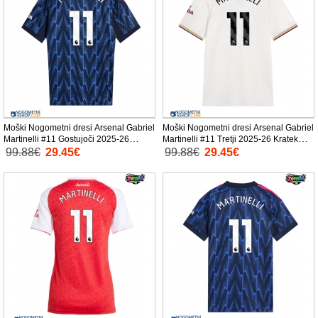
Moški Nogometni dresi Arsenal Gabriel
Moški Nogometni dresi Arsenal Gabriel
Martinelli #11 Gostujoči 2025-26
Martinelli #11 Tretji 2025-26 Kratek
Kratek Rokav
Rokav
99.88€
29.45€
99.88€
29.45€