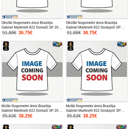
Otroški Nogometni dresi Brazilija
Otroški Nogometni dresi Brazilija
Gabriel Martinelli #22 Domači SP 2026
Gabriel Martinelli #22 Gostujoči SP
Kratek Rokav (+ Kratke hlače)
2026 Kratek Rokav (+ Kratke hlače)
91.88€
36.75€
91.88€
36.75€
Moški Nogometni dresi Brazilija
Moški Nogometni dresi Brazilija
Gabriel Martinelli #22 Domači SP 2026
Gabriel Martinelli #22 Gostujoči SP
Kratek Rokav
2026 Kratek Rokav
95.63€
38.25€
95.63€
38.25€