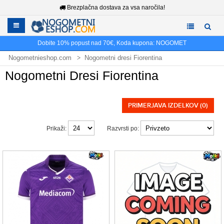
Brezplačna dostava za vsa naročila!
Dobite
10%
popust nad
70€
, Koda kupona:
NOGOMET
Nogometnieshop.com
Nogometni dresi Fiorentina
Nogometni Dresi Fiorentina
PRIMERJAVA IZDELKOV (0)
Prikaži:
Razvrsti po: