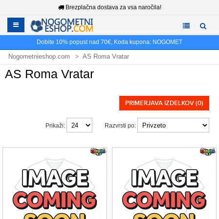
Brezplačna dostava za vsa naročila!
Dobite
10%
popust nad
70€
, Koda kupona:
NOGOMET
Nogometnieshop.com
AS Roma Vratar
AS Roma Vratar
PRIMERJAVA IZDELKOV (0)
Prikaži:
Razvrsti po: