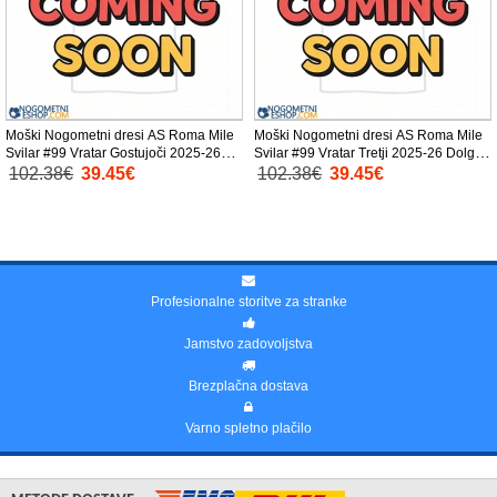
Moški Nogometni dresi AS Roma Mile
Moški Nogometni dresi AS Roma Mile
Svilar #99 Vratar Gostujoči 2025-26
Svilar #99 Vratar Tretji 2025-26 Dolgi
Dolgi Rokav
Rokav
102.38€
39.45€
102.38€
39.45€
Profesionalne storitve za stranke
Jamstvo zadovoljstva
Brezplačna dostava
Varno spletno plačilo