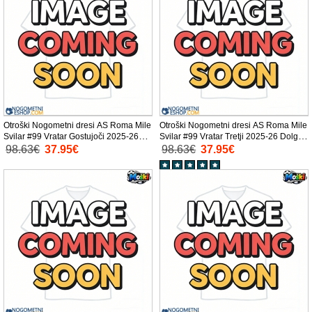
Otroški Nogometni dresi AS Roma Mile
Otroški Nogometni dresi AS Roma Mile
Svilar #99 Vratar Gostujoči 2025-26
Svilar #99 Vratar Tretji 2025-26 Dolgi
Dolgi Rokav (+ Kratke hlače)
Rokav (+ Kratke hlače)
98.63€
37.95€
98.63€
37.95€