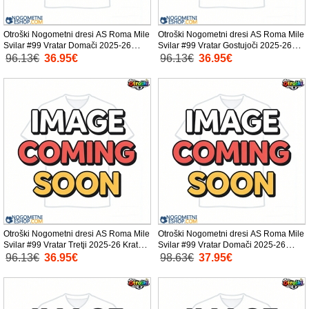
Otroški Nogometni dresi AS Roma Mile
Otroški Nogometni dresi AS Roma Mile
Svilar #99 Vratar Domači 2025-26
Svilar #99 Vratar Gostujoči 2025-26
Kratek Rokav (+ Kratke hlače)
Kratek Rokav (+ Kratke hlače)
96.13€
36.95€
96.13€
36.95€
Otroški Nogometni dresi AS Roma Mile
Otroški Nogometni dresi AS Roma Mile
Svilar #99 Vratar Tretji 2025-26 Kratek
Svilar #99 Vratar Domači 2025-26
Rokav (+ Kratke hlače)
Dolgi Rokav (+ Kratke hlače)
96.13€
36.95€
98.63€
37.95€