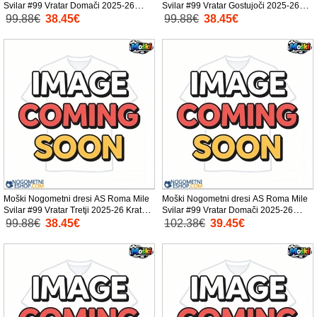
Svilar #99 Vratar Domači 2025-26
Svilar #99 Vratar Gostujoči 2025-26
Kratek Rokav
Kratek Rokav
99.88€
38.45€
99.88€
38.45€
Moški Nogometni dresi AS Roma Mile
Moški Nogometni dresi AS Roma Mile
Svilar #99 Vratar Tretji 2025-26 Kratek
Svilar #99 Vratar Domači 2025-26
Rokav
Dolgi Rokav
99.88€
38.45€
102.38€
39.45€