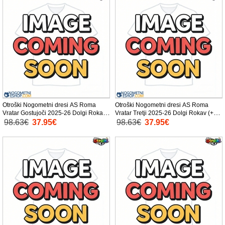
Otroški Nogometni dresi AS Roma
Otroški Nogometni dresi AS Roma
Vratar Gostujoči 2025-26 Dolgi Rokav
Vratar Tretji 2025-26 Dolgi Rokav (+
(+ Kratke hlače)
Kratke hlače)
98.63€
37.95€
98.63€
37.95€