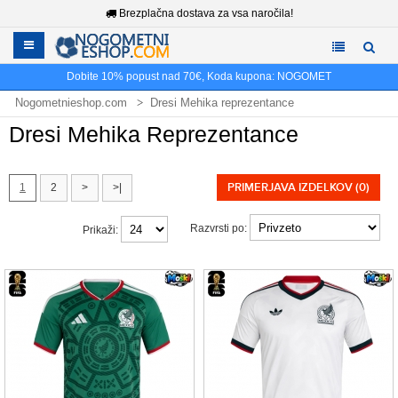
Brezplačna dostava za vsa naročila!
Dobite
10%
popust nad
70€
, Koda kupona:
NOGOMET
Nogometnieshop.com
Dresi Mehika reprezentance
Dresi Mehika Reprezentance
PRIMERJAVA IZDELKOV (0)
1
2
>
>|
Razvrsti po:
Prikaži: