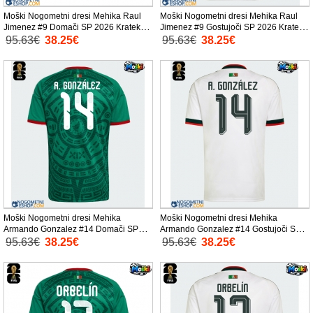
Moški Nogometni dresi Mehika Raul
Moški Nogometni dresi Mehika Raul
Jimenez #9 Domači SP 2026 Kratek
Jimenez #9 Gostujoči SP 2026 Kratek
Rokav
Rokav
95.63€
38.25€
95.63€
38.25€
Moški Nogometni dresi Mehika
Moški Nogometni dresi Mehika
Armando Gonzalez #14 Domači SP
Armando Gonzalez #14 Gostujoči SP
2026 Kratek Rokav
2026 Kratek Rokav
95.63€
38.25€
95.63€
38.25€