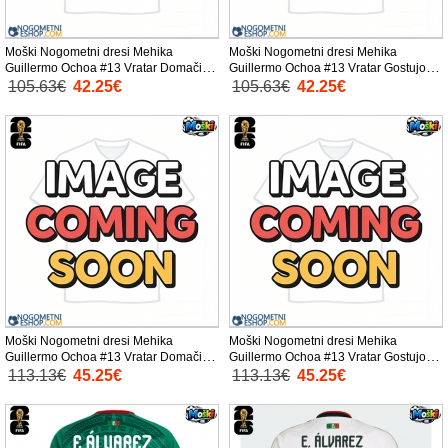
Moški Nogometni dresi Mehika
Moški Nogometni dresi Mehika
Guillermo Ochoa #13 Vratar Domači
Guillermo Ochoa #13 Vratar Gostujoči
SP 2026 Kratek Rokav
SP 2026 Kratek Rokav
105.63€
42.25€
105.63€
42.25€
Moški Nogometni dresi Mehika
Moški Nogometni dresi Mehika
Guillermo Ochoa #13 Vratar Domači
Guillermo Ochoa #13 Vratar Gostujoči
SP 2026 Dolgi Rokav
SP 2026 Dolgi Rokav
113.13€
45.25€
113.13€
45.25€