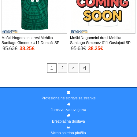
Moški Nogometni dresi Mehika
Moški Nogometni dresi Mehika
Santiago Gimenez #11 Domači SP
Santiago Gimenez #11 Gostujoči SP
2026 Kratek Rokav
2026 Kratek Rokav
95.63€
38.25€
95.63€
38.25€
1
2
>
>|
Profesionalne storitve za stranke
Jamstvo zadovoljstva
Brezplačna dostava
Varno spletno plačilo