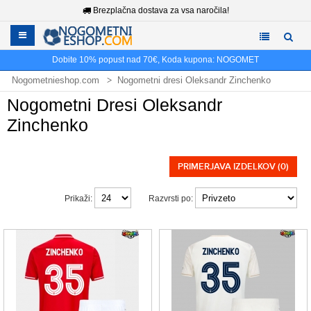
Brezplačna dostava za vsa naročila!
Dobite
10%
popust nad
70€
, Koda kupona:
NOGOMET
Nogometnieshop.com
Nogometni dresi Oleksandr Zinchenko
Nogometni Dresi Oleksandr
Zinchenko
PRIMERJAVA IZDELKOV (0)
Prikaži:
Razvrsti po: