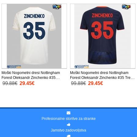
Moški Nogometni dresi Nottingham
Moški Nogometni dresi Nottingham
Forest Oleksandr Zinchenko #35
Forest Oleksandr Zinchenko #35 Tretji
Gostujoči 2025-26 Kratek Rokav
2025-26 Kratek Rokav
99.88€
29.45€
99.88€
29.45€
Profesionalne storitve za stranke
Jamstvo zadovoljstva