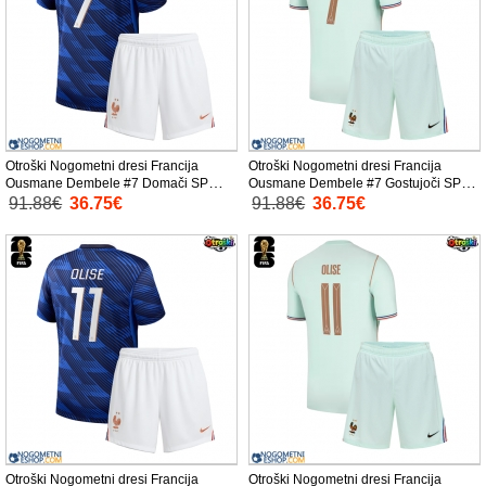
Otroški Nogometni dresi Francija
Otroški Nogometni dresi Francija
Ousmane Dembele #7 Domači SP
Ousmane Dembele #7 Gostujoči SP
2026 Kratek Rokav (+ Kratke hlače)
2026 Kratek Rokav (+ Kratke hlače)
91.88€
36.75€
91.88€
36.75€
Otroški Nogometni dresi Francija
Otroški Nogometni dresi Francija