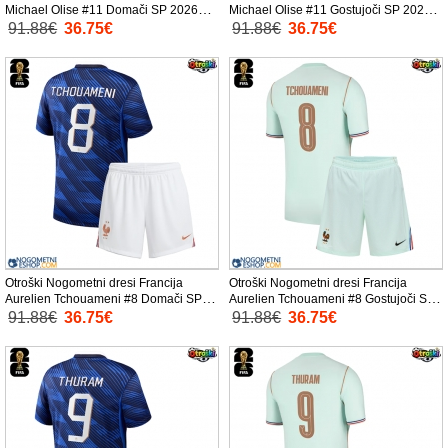
Michael Olise #11 Domači SP 2026
Michael Olise #11 Gostujoči SP 2026
Kratek Rokav (+ Kratke hlače)
Kratek Rokav (+ Kratke hlače)
91.88€
36.75€
91.88€
36.75€
Otroški Nogometni dresi Francija
Otroški Nogometni dresi Francija
Aurelien Tchouameni #8 Domači SP
Aurelien Tchouameni #8 Gostujoči SP
2026 Kratek Rokav (+ Kratke hlače)
2026 Kratek Rokav (+ Kratke hlače)
91.88€
36.75€
91.88€
36.75€