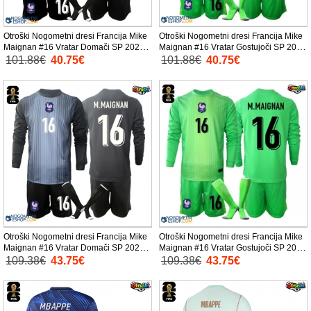
Otroški Nogometni dresi Francija Mike
Otroški Nogometni dresi Francija Mike
Maignan #16 Vratar Domači SP 2026
Maignan #16 Vratar Gostujoči SP 2026
Kratek Rokav (+ Kratke hlače)
Kratek Rokav (+ Kratke hlače)
101.88€
40.75€
101.88€
40.75€
Otroški Nogometni dresi Francija Mike
Otroški Nogometni dresi Francija Mike
Maignan #16 Vratar Domači SP 2026
Maignan #16 Vratar Gostujoči SP 2026
Dolgi Rokav (+ Kratke hlače)
Dolgi Rokav (+ Kratke hlače)
109.38€
43.75€
109.38€
43.75€