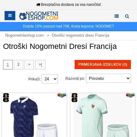
Brezplačna dostava za vsa naročila!
Dobite
10%
popust nad
70€
, Koda kupona:
NOGOMET
Nogometnieshop.com
Otroški nogometni dresi Francija
Otroški Nogometni Dresi Francija
PRIMERJAVA IZDELKOV (0)
1
2
>
>|
Razvrsti po:
Prikaži: