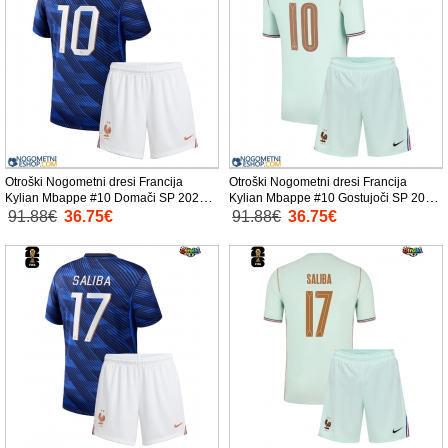
Otroški Nogometni dresi Francija
Otroški Nogometni dresi Francija
Kylian Mbappe #10 Domači SP 2026
Kylian Mbappe #10 Gostujoči SP 2026
Kratek Rokav (+ Kratke hlače)
Kratek Rokav (+ Kratke hlače)
91.88€
36.75€
91.88€
36.75€