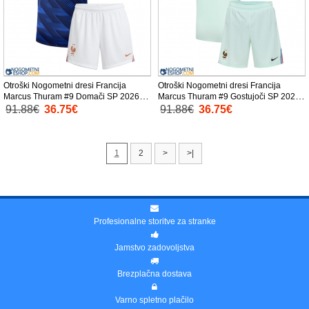
Otroški Nogometni dresi Francija
Otroški Nogometni dresi Francija
Marcus Thuram #9 Domači SP 2026
Marcus Thuram #9 Gostujoči SP 2026
Kratek Rokav (+ Kratke hlače)
Kratek Rokav (+ Kratke hlače)
91.88€
36.75€
91.88€
36.75€
1
2
>
>|
Profesionalne storitve za stranke
Jamstvo zadovoljstva
Brezplačna dostava
Varno spletno plačilo