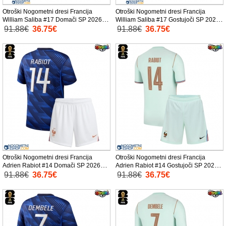
Otroški Nogometni dresi Francija
Otroški Nogometni dresi Francija
William Saliba #17 Domači SP 2026
William Saliba #17 Gostujoči SP 2026
Kratek Rokav (+ Kratke hlače)
Kratek Rokav (+ Kratke hlače)
91.88€
36.75€
91.88€
36.75€
Otroški Nogometni dresi Francija
Otroški Nogometni dresi Francija
Adrien Rabiot #14 Domači SP 2026
Adrien Rabiot #14 Gostujoči SP 2026
Kratek Rokav (+ Kratke hlače)
Kratek Rokav (+ Kratke hlače)
91.88€
36.75€
91.88€
36.75€