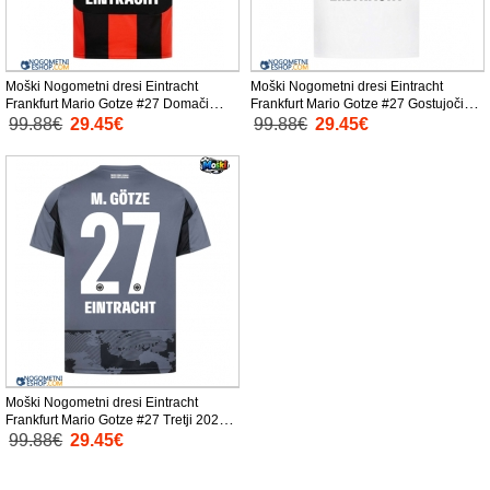
Moški Nogometni dresi Eintracht
Moški Nogometni dresi Eintracht
Frankfurt Mario Gotze #27 Domači
Frankfurt Mario Gotze #27 Gostujoči
2025-26 Kratek Rokav
2025-26 Kratek Rokav
99.88€
29.45€
99.88€
29.45€
Moški Nogometni dresi Eintracht
Frankfurt Mario Gotze #27 Tretji 2025-
26 Kratek Rokav
99.88€
29.45€