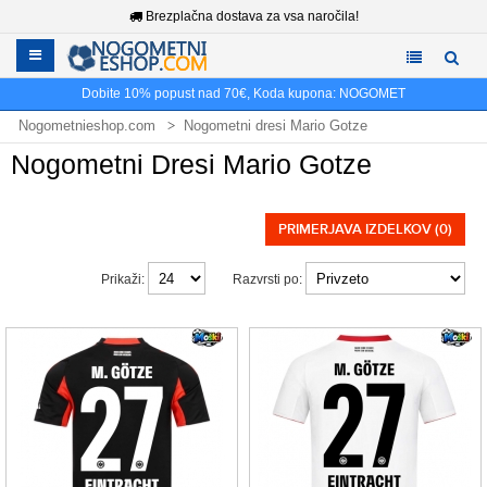
Brezplačna dostava za vsa naročila!
Dobite
10%
popust nad
70€
, Koda kupona:
NOGOMET
Nogometnieshop.com
Nogometni dresi Mario Gotze
Nogometni Dresi Mario Gotze
PRIMERJAVA IZDELKOV (0)
Prikaži:
Razvrsti po: