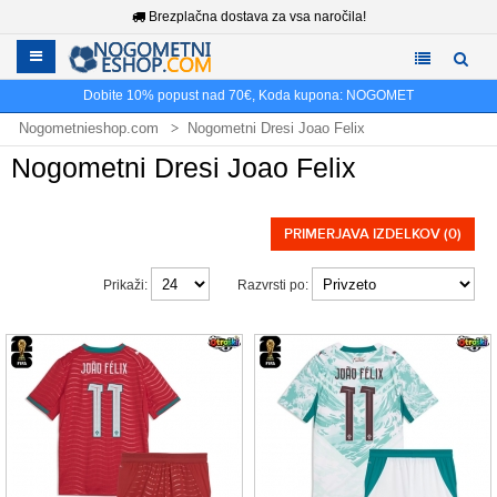
Brezplačna dostava za vsa naročila!
Dobite
10%
popust nad
70€
, Koda kupona:
NOGOMET
Nogometnieshop.com
Nogometni Dresi Joao Felix
Nogometni Dresi Joao Felix
PRIMERJAVA IZDELKOV (0)
Prikaži:
Razvrsti po: