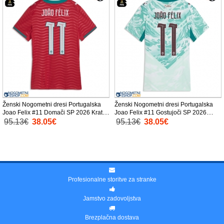
Ženski Nogometni dresi Portugalska
Ženski Nogometni dresi Portugalska
Joao Felix #11 Domači SP 2026 Kratek
Joao Felix #11 Gostujoči SP 2026
Rokav
Kratek Rokav
95.13€
38.05€
95.13€
38.05€
Profesionalne storitve za stranke
Jamstvo zadovoljstva
Brezplačna dostava