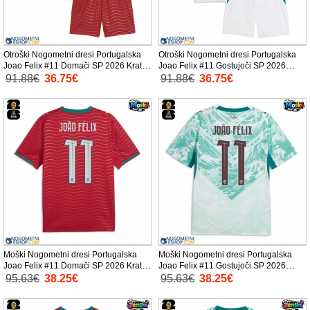
Otroški Nogometni dresi Portugalska
Otroški Nogometni dresi Portugalska
Joao Felix #11 Domači SP 2026 Kratek
Joao Felix #11 Gostujoči SP 2026
Rokav (+ Kratke hlače)
Kratek Rokav (+ Kratke hlače)
91.88€
36.75€
91.88€
36.75€
Moški Nogometni dresi Portugalska
Moški Nogometni dresi Portugalska
Joao Felix #11 Domači SP 2026 Kratek
Joao Felix #11 Gostujoči SP 2026
Rokav
Kratek Rokav
95.63€
38.25€
95.63€
38.25€