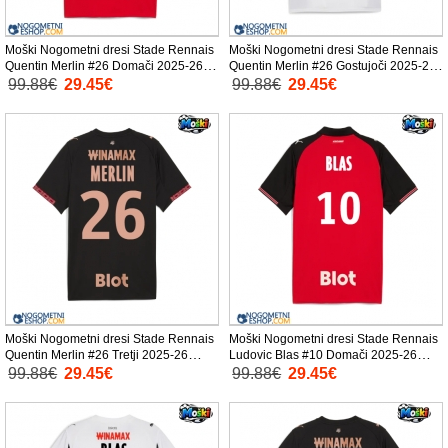
Moški Nogometni dresi Stade Rennais
Moški Nogometni dresi Stade Rennais
Quentin Merlin #26 Domači 2025-26
Quentin Merlin #26 Gostujoči 2025-26
Kratek Rokav
Kratek Rokav
99.88€
29.45€
99.88€
29.45€
Moški Nogometni dresi Stade Rennais
Moški Nogometni dresi Stade Rennais
Quentin Merlin #26 Tretji 2025-26
Ludovic Blas #10 Domači 2025-26
Kratek Rokav
Kratek Rokav
99.88€
29.45€
99.88€
29.45€