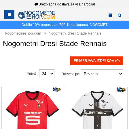
Brezplačna dostava za vsa naročila!
Dobite
10%
popust nad
70€
, Koda kupona:
NOGOMET
Nogometnieshop.com
Nogometni dresi Stade Rennais
Nogometni Dresi Stade Rennais
PRIMERJAVA IZDELKOV (0)
Prikaži:
Razvrsti po: