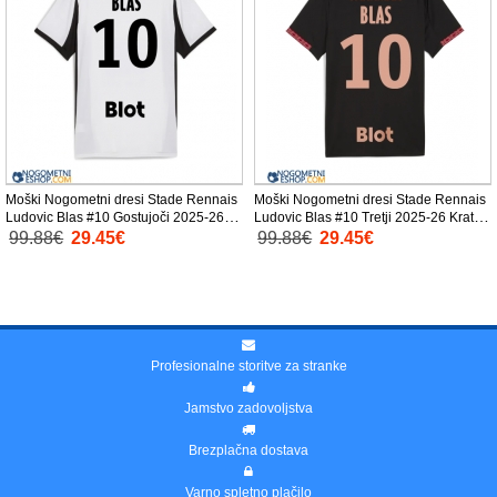
Moški Nogometni dresi Stade Rennais
Moški Nogometni dresi Stade Rennais
Ludovic Blas #10 Gostujoči 2025-26
Ludovic Blas #10 Tretji 2025-26 Kratek
Kratek Rokav
Rokav
99.88€
29.45€
99.88€
29.45€
Profesionalne storitve za stranke
Jamstvo zadovoljstva
Brezplačna dostava
Varno spletno plačilo