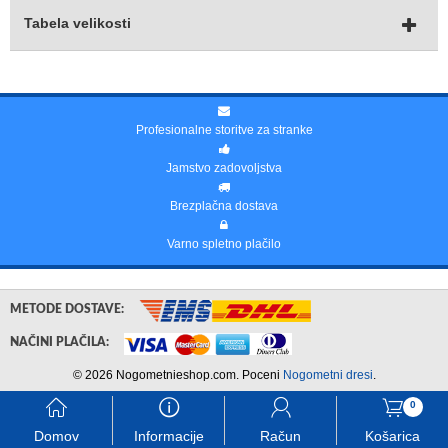
Tabela velikosti
Profesionalne storitve za stranke
Jamstvo zadovoljstva
Brezplačna dostava
Varno spletno plačilo
METODE DOSTAVE:
NAČINI PLAČILA:
© 2026 Nogometnieshop.com. Poceni
Nogometni dresi
.
󰃱
󰈢
󰃳
󰃦
0
Domov
Informacije
Račun
Košarica