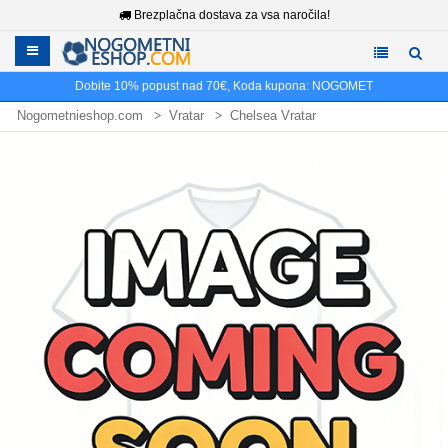
Brezplačna dostava za vsa naročila!
Dobite
10%
popust nad
70€
, Koda kupona:
NOGOMET
Nogometnieshop.com
Vratar
Chelsea Vratar