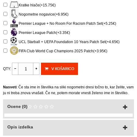
Kratke hlače(+15.75€)
Nogometne nogavice(+6.95€)
Premier League + No Room For Racism Patch Set(+5.25€)
Premier League Patch(+3.35€)
UCL Starball + UEFA Foundation 10 Years Patch Set(+4.65€)
FIFA Club World Cup Champions 2025 Patch(+3.95€)
V KOŠARICO
QTY:
Nasveti
: Če sta ime in številka na sliki nogometni dresi točno to, kar želite, vam
ju ni treba znova vnašati. Če ne, potem morate vnesti želeno ime in številko.
Ocene (0)
Opis izdelka