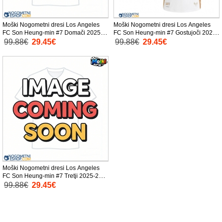
Moški Nogometni dresi Los Angeles
Moški Nogometni dresi Los Angeles
FC Son Heung-min #7 Domači 2025-
FC Son Heung-min #7 Gostujoči 2025-
26 Kratek Rokav
26 Kratek Rokav
99.88€
29.45€
99.88€
29.45€
Moški Nogometni dresi Los Angeles
FC Son Heung-min #7 Tretji 2025-26
Kratek Rokav
99.88€
29.45€