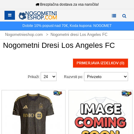
Brezplačna dostava za vsa naročila!
Dobite
10%
popust nad
70€
, Koda kupona:
NOGOMET
Nogometnieshop.com
Nogometni dresi Los Angeles FC
Nogometni Dresi Los Angeles FC
PRIMERJAVA IZDELKOV (0)
Prikaži:
Razvrsti po: