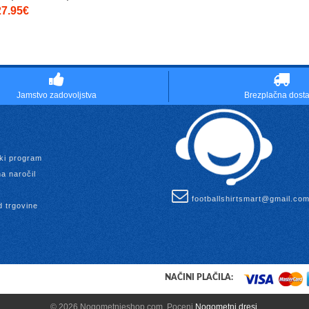
27.95€
Jamstvo zadovoljstva
Brezplačna dost
ki program
a naročil
footballshirtsmart@gmail.co
d trgovine
NAČINI PLAČILA:
© 2026 Nogometnieshop.com. Poceni
Nogometni dresi
.