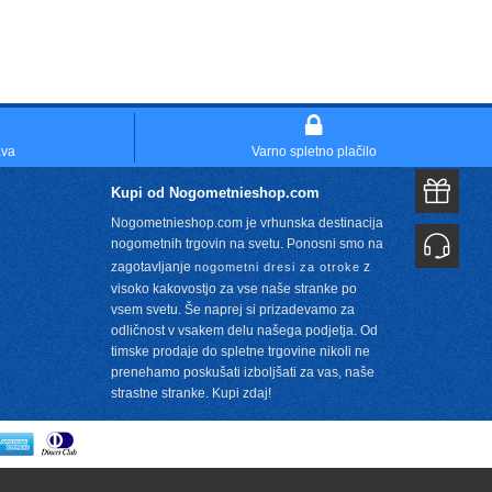
ava
Varno spletno plačilo
Kupi od Nogometnieshop.com
Nogometnieshop.com je vrhunska destinacija
nogometnih trgovin na svetu. Ponosni smo na
zagotavljanje
z
nogometni dresi za otroke
visoko kakovostjo za vse naše stranke po
vsem svetu. Še naprej si prizadevamo za
m
odličnost v vsakem delu našega podjetja. Od
timske prodaje do spletne trgovine nikoli ne
prenehamo poskušati izboljšati za vas, naše
strastne stranke. Kupi zdaj!