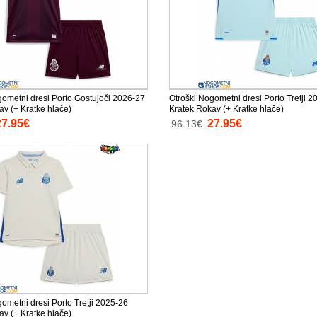
gometni dresi Porto Gostujoči 2026-27
Otroški Nogometni dresi Porto Tretji 2
av (+ Kratke hlače)
Kratek Rokav (+ Kratke hlače)
27.95€
27.95€
96.13€
ometni dresi Porto Tretji 2025-26
av (+ Kratke hlače)