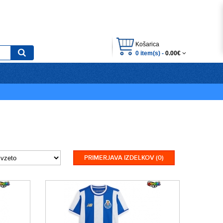
Košarica
0 item(s) -
0.00€
PRIMERJAVA IZDELKOV (0)