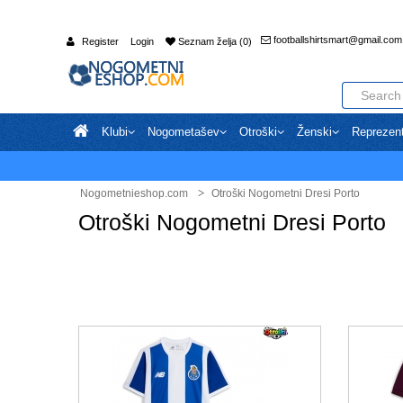
footballshirtsmart@gmail.com
Register
Login
Seznam želja (0)
Klubi
Nogometašev
Otroški
Ženski
Reprezen
Nogometnieshop.com
Otroški Nogometni Dresi Porto
Otroški Nogometni Dresi Porto