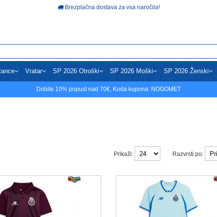
Brezplačna dostava za vsa naročila!
tance
Vratar
SP 2026 Otroški
SP 2026 Moški
SP 2026 Ženski
Dobite
10%
popust nad
70€
, Koda kupona:
NOGOMET
Prikaži:
Razvrsti po: