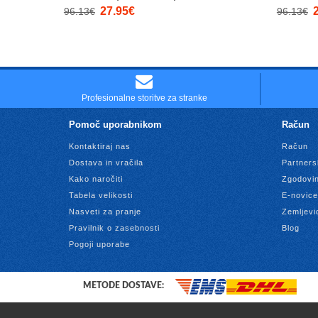
27.95€
96.13€
96.13€
Profesionalne storitve za stranke
Pomoč uporabnikom
Račun
Kontaktiraj nas
Račun
Dostava in vračila
Partners
Kako naročiti
Zgodovin
Tabela velikosti
E-novice
Nasveti za pranje
Zemljevi
Pravilnik o zasebnosti
Blog
Pogoji uporabe
METODE DOSTAVE: