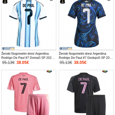
Ženski Nogometni dresi Argentina
Ženski Nogometni dresi Argentina
Rodrigo De Paul #7 Domači SP 2026
Rodrigo De Paul #7 Gostujoči SP 2026
Kratek Rokav
Kratek Rokav
95.13€
38.05€
95.13€
38.05€