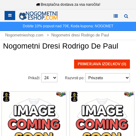
Brezplačna dostava za vsa naročila!
Dobite
10%
popust nad
70€
, Koda kupona:
NOGOMET
Nogometnieshop.com
Nogometni dresi Rodrigo de Paul
Nogometni Dresi Rodrigo De Paul
PRIMERJAVA IZDELKOV (0)
Prikaži:
Razvrsti po: