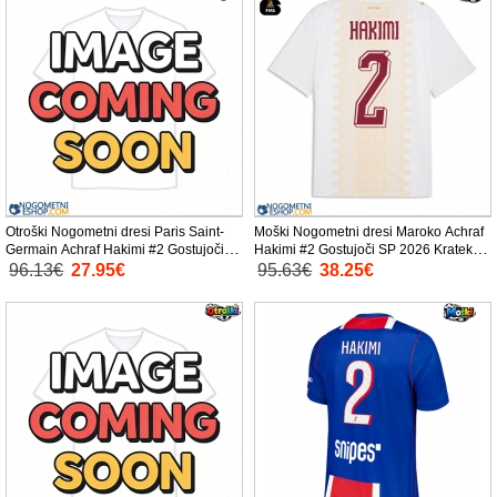
Otroški Nogometni dresi Paris Saint-
Moški Nogometni dresi Maroko Achraf
Germain Achraf Hakimi #2 Gostujoči
Hakimi #2 Gostujoči SP 2026 Kratek
2026-27 Kratek Rokav (+ Kratke hlače)
Rokav
96.13€
27.95€
95.63€
38.25€