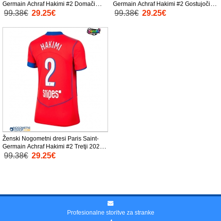
Germain Achraf Hakimi #2 Domači
Germain Achraf Hakimi #2 Gostujoči
2025-26 Kratek Rokav
2025-26 Kratek Rokav
99.38€
29.25€
99.38€
29.25€
Ženski Nogometni dresi Paris Saint-
Germain Achraf Hakimi #2 Tretji 2025-
26 Kratek Rokav
99.38€
29.25€
Profesionalne storitve za stranke