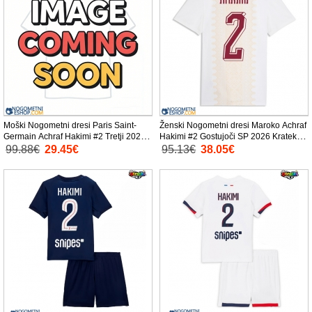
Moški Nogometni dresi Paris Saint-
Ženski Nogometni dresi Maroko Achraf
Germain Achraf Hakimi #2 Tretji 2026-
Hakimi #2 Gostujoči SP 2026 Kratek
27 Kratek Rokav
Rokav
99.88€
29.45€
95.13€
38.05€