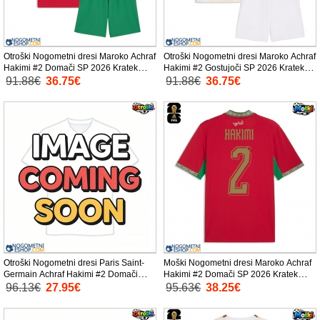
Otroški Nogometni dresi Maroko Achraf
Otroški Nogometni dresi Maroko Achraf
Hakimi #2 Domači SP 2026 Kratek
Hakimi #2 Gostujoči SP 2026 Kratek
Rokav (+ Kratke hlače)
Rokav (+ Kratke hlače)
91.88€
36.75€
91.88€
36.75€
Otroški Nogometni dresi Paris Saint-
Moški Nogometni dresi Maroko Achraf
Germain Achraf Hakimi #2 Domači
Hakimi #2 Domači SP 2026 Kratek
2026-27 Kratek Rokav (+ Kratke hlače)
Rokav
96.13€
27.95€
95.63€
38.25€