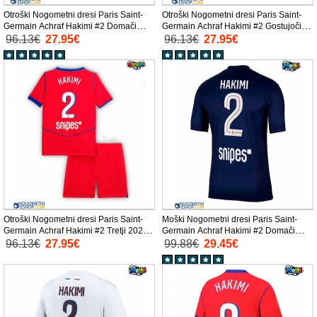
Otroški Nogometni dresi Paris Saint-
Otroški Nogometni dresi Paris Saint-
Germain Achraf Hakimi #2 Domači
Germain Achraf Hakimi #2 Gostujoči
2025-26 Kratek Rokav (+ Kratke hlače)
2025-26 Kratek Rokav (+ Kratke hlače)
96.13€
27.95€
96.13€
27.95€
Otroški Nogometni dresi Paris Saint-
Moški Nogometni dresi Paris Saint-
Germain Achraf Hakimi #2 Tretji 2025-
Germain Achraf Hakimi #2 Domači
26 Kratek Rokav (+ Kratke hlače)
2025-26 Kratek Rokav
96.13€
27.95€
99.88€
29.45€