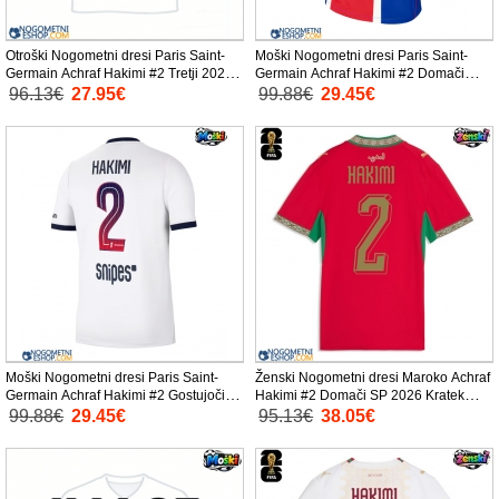
Otroški Nogometni dresi Paris Saint-
Moški Nogometni dresi Paris Saint-
Germain Achraf Hakimi #2 Tretji 2026-
Germain Achraf Hakimi #2 Domači
27 Kratek Rokav (+ Kratke hlače)
2026-27 Kratek Rokav
96.13€
27.95€
99.88€
29.45€
Moški Nogometni dresi Paris Saint-
Ženski Nogometni dresi Maroko Achraf
Germain Achraf Hakimi #2 Gostujoči
Hakimi #2 Domači SP 2026 Kratek
2026-27 Kratek Rokav
Rokav
99.88€
29.45€
95.13€
38.05€