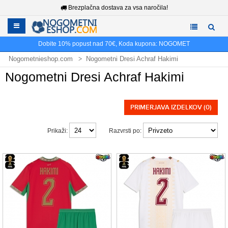
Brezplačna dostava za vsa naročila!
Dobite
10%
popust nad
70€
, Koda kupona:
NOGOMET
Nogometnieshop.com
Nogometni Dresi Achraf Hakimi
Nogometni Dresi Achraf Hakimi
PRIMERJAVA IZDELKOV (0)
Prikaži:
Razvrsti po: