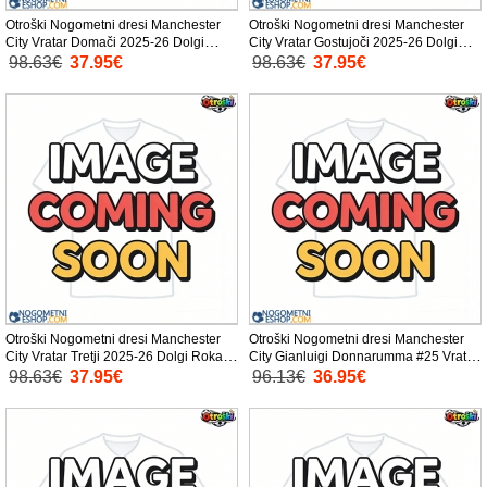
Otroški Nogometni dresi Manchester
Otroški Nogometni dresi Manchester
City Vratar Domači 2025-26 Dolgi
City Vratar Gostujoči 2025-26 Dolgi
Rokav (+ Kratke hlače)
Rokav (+ Kratke hlače)
98.63€
37.95€
98.63€
37.95€
Otroški Nogometni dresi Manchester
Otroški Nogometni dresi Manchester
City Vratar Tretji 2025-26 Dolgi Rokav
City Gianluigi Donnarumma #25 Vratar
(+ Kratke hlače)
Domači 2025-26 Kratek Rokav (+
98.63€
37.95€
96.13€
36.95€
Kratke hlače)