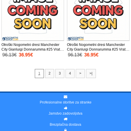
Otroški Nogometni dresi Manchester
Otroški Nogometni dresi Manchester
City Gianluigi Donnarumma #25 Vratar
City Gianluigi Donnarumma #25 Vratar
Gostujoči 2025-26 Kratek Rokav (+
Tretji 2025-26 Kratek Rokav (+ Kratke
96.13€
36.95€
96.13€
36.95€
Kratke hlače)
hlače)
1
2
3
4
>
>|
Profesionalne storitve za stranke
Jamstvo zadovoljstva
Brezplačna dostava