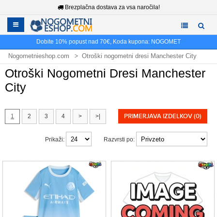
Brezplačna dostava za vsa naročila!
Dobite
10%
popust nad
70€
, Koda kupona:
NOGOMET
Nogometnieshop.com
Otroški nogometni dresi Manchester City
Otroški Nogometni Dresi Manchester
City
PRIMERJAVA IZDELKOV (0)
1
2
3
4
>
>|
Prikaži:
Razvrsti po: