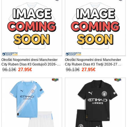
Otroški Nogometni dresi Manchester
Otroški Nogometni dresi Manchester
City Ruben Dias #3 Gostujoči 2026-27
City Ruben Dias #3 Tretji 2026-27
Kratek Rokav (+ Kratke hlače)
Kratek Rokav (+ Kratke hlače)
96.13€
27.95€
96.13€
27.95€