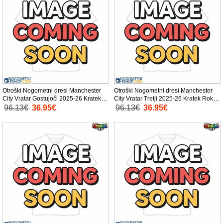
Otroški Nogometni dresi Manchester
Otroški Nogometni dresi Manchester
City Vratar Gostujoči 2025-26 Kratek
City Vratar Tretji 2025-26 Kratek Rokav
Rokav (+ Kratke hlače)
(+ Kratke hlače)
96.13€
36.95€
96.13€
36.95€