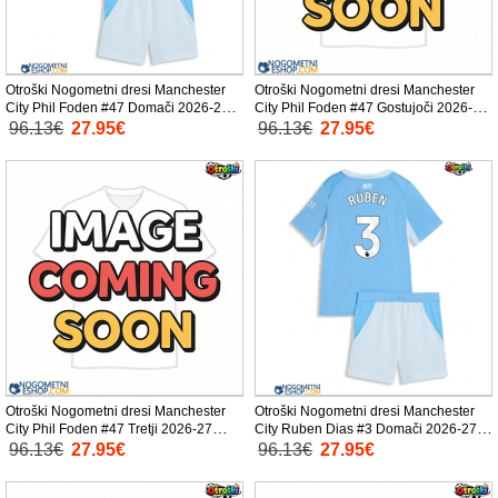
Otroški Nogometni dresi Manchester
Otroški Nogometni dresi Manchester
City Phil Foden #47 Domači 2026-27
City Phil Foden #47 Gostujoči 2026-27
Kratek Rokav (+ Kratke hlače)
Kratek Rokav (+ Kratke hlače)
96.13€
27.95€
96.13€
27.95€
Otroški Nogometni dresi Manchester
Otroški Nogometni dresi Manchester
City Phil Foden #47 Tretji 2026-27
City Ruben Dias #3 Domači 2026-27
Kratek Rokav (+ Kratke hlače)
Kratek Rokav (+ Kratke hlače)
96.13€
27.95€
96.13€
27.95€