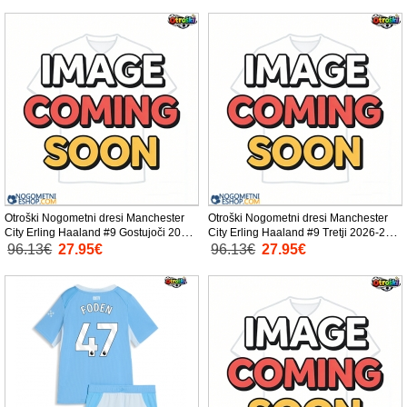
Otroški Nogometni dresi Manchester
Otroški Nogometni dresi Manchester
City Erling Haaland #9 Gostujoči 2026-
City Erling Haaland #9 Tretji 2026-27
27 Kratek Rokav (+ Kratke hlače)
Kratek Rokav (+ Kratke hlače)
96.13€
27.95€
96.13€
27.95€