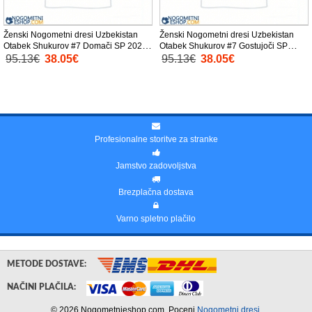
Ženski Nogometni dresi Uzbekistan
Ženski Nogometni dresi Uzbekistan
Otabek Shukurov #7 Domači SP 2026
Otabek Shukurov #7 Gostujoči SP
Kratek Rokav
2026 Kratek Rokav
95.13€
38.05€
95.13€
38.05€
Profesionalne storitve za stranke
Jamstvo zadovoljstva
Brezplačna dostava
Varno spletno plačilo
METODE DOSTAVE:
NAČINI PLAČILA:
© 2026 Nogometnieshop.com. Poceni
Nogometni dresi
.