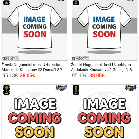
Ženski Nogometni dresi Uzbekistan
Ženski Nogometni dresi Uzbekistan
Abdukodir Khusanov #2 Domači SP
Abdukodir Khusanov #2 Gostujoči SP
2026 Kratek Rokav
2026 Kratek Rokav
95.13€
38.05€
95.13€
38.05€