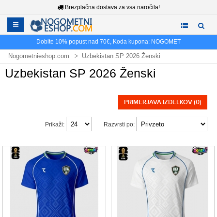
Brezplačna dostava za vsa naročila!
Dobite
10%
popust nad
70€
, Koda kupona:
NOGOMET
Nogometnieshop.com
Uzbekistan SP 2026 Ženski
Uzbekistan SP 2026 Ženski
PRIMERJAVA IZDELKOV (0)
Prikaži:
Razvrsti po: