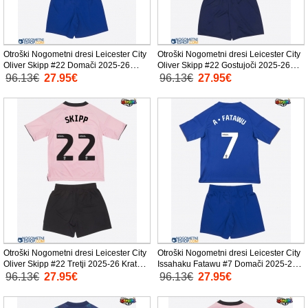
Otroški Nogometni dresi Leicester City
Otroški Nogometni dresi Leicester City
Oliver Skipp #22 Domači 2025-26
Oliver Skipp #22 Gostujoči 2025-26
Kratek Rokav (+ Kratke hlače)
Kratek Rokav (+ Kratke hlače)
96.13€
27.95€
96.13€
27.95€
Otroški Nogometni dresi Leicester City
Otroški Nogometni dresi Leicester City
Oliver Skipp #22 Tretji 2025-26 Kratek
Issahaku Fatawu #7 Domači 2025-26
Rokav (+ Kratke hlače)
Kratek Rokav (+ Kratke hlače)
96.13€
27.95€
96.13€
27.95€