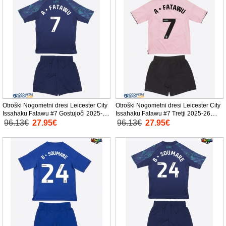
Otroški Nogometni dresi Leicester City
Otroški Nogometni dresi Leicester City
Issahaku Fatawu #7 Gostujoči 2025-26
Issahaku Fatawu #7 Tretji 2025-26
Kratek Rokav (+ Kratke hlače)
Kratek Rokav (+ Kratke hlače)
96.13€
27.95€
96.13€
27.95€