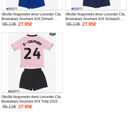
Otroški Nogometni dresi Leicester City
Otroški Nogometni dresi Leicester City
Boubakary Soumare #24 Domači
Boubakary Soumare #24 Gostujoči
2025-26 Kratek Rokav (+ Kratke hlače)
2025-26 Kratek Rokav (+ Kratke hlače)
96.13€
27.95€
96.13€
27.95€
Otroški Nogometni dresi Leicester City
Boubakary Soumare #24 Tretji 2025-
26 Kratek Rokav (+ Kratke hlače)
96.13€
27.95€