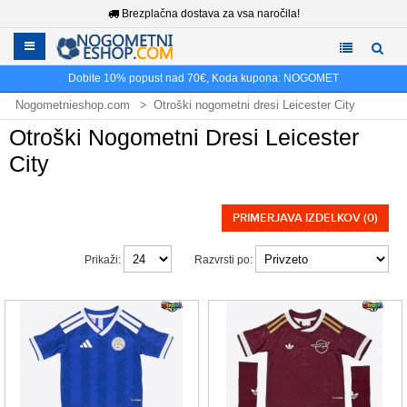
Brezplačna dostava za vsa naročila!
Dobite
10%
popust nad
70€
, Koda kupona:
NOGOMET
Nogometnieshop.com
Otroški nogometni dresi Leicester City
Otroški Nogometni Dresi Leicester
City
PRIMERJAVA IZDELKOV (0)
Prikaži:
Razvrsti po: