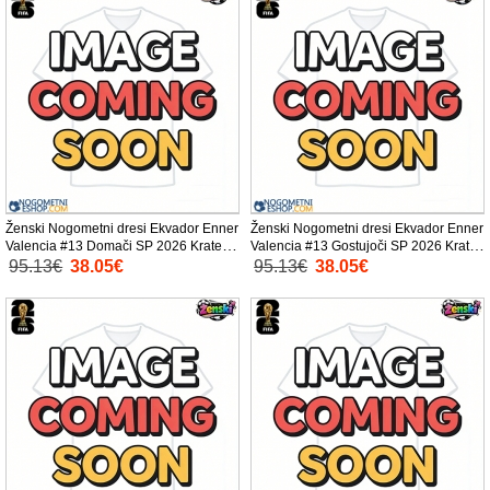
Ženski Nogometni dresi Ekvador Enner
Ženski Nogometni dresi Ekvador Enner
Valencia #13 Domači SP 2026 Kratek
Valencia #13 Gostujoči SP 2026 Kratek
Rokav
Rokav
95.13€
38.05€
95.13€
38.05€