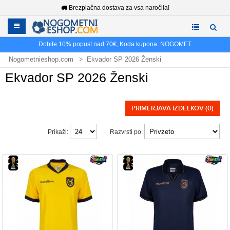
Brezplačna dostava za vsa naročila!
Dobite
10%
popust nad
70€
, Koda kupona:
NOGOMET
Nogometnieshop.com
Ekvador SP 2026 Ženski
Ekvador SP 2026 Ženski
PRIMERJAVA IZDELKOV (0)
Prikaži:
Razvrsti po: