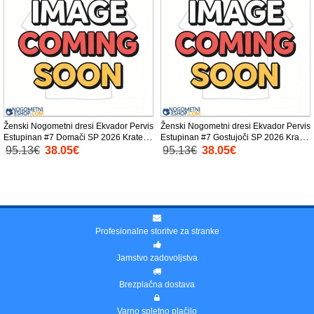
Ženski Nogometni dresi Ekvador Pervis
Ženski Nogometni dresi Ekvador Pervis
Estupinan #7 Domači SP 2026 Kratek
Estupinan #7 Gostujoči SP 2026 Kratek
Rokav
Rokav
95.13€
38.05€
95.13€
38.05€
Profesionalne storitve za stranke
Jamstvo zadovoljstva
Brezplačna dostava
Varno spletno plačilo