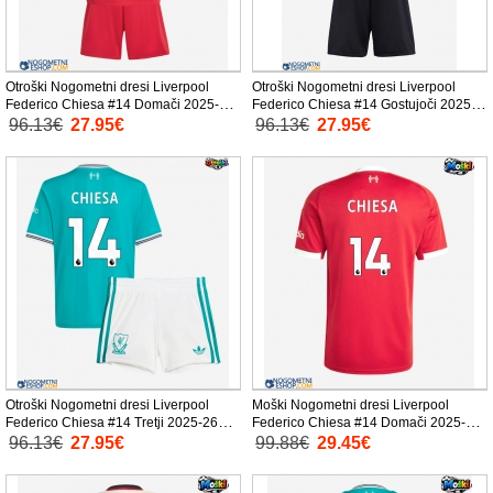
Otroški Nogometni dresi Liverpool
Otroški Nogometni dresi Liverpool
Federico Chiesa #14 Domači 2025-26
Federico Chiesa #14 Gostujoči 2025-
Kratek Rokav (+ Kratke hlače)
26 Kratek Rokav (+ Kratke hlače)
96.13€
27.95€
96.13€
27.95€
Otroški Nogometni dresi Liverpool
Moški Nogometni dresi Liverpool
Federico Chiesa #14 Tretji 2025-26
Federico Chiesa #14 Domači 2025-26
Kratek Rokav (+ Kratke hlače)
Kratek Rokav
96.13€
27.95€
99.88€
29.45€