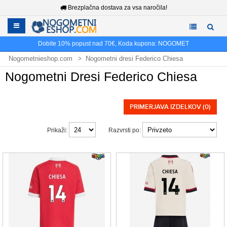
Brezplačna dostava za vsa naročila!
Dobite
10%
popust nad
70€
, Koda kupona:
NOGOMET
Nogometnieshop.com
Nogometni dresi Federico Chiesa
Nogometni Dresi Federico Chiesa
PRIMERJAVA IZDELKOV (0)
Prikaži:
Razvrsti po: