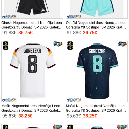
Otroški Nogometni dresi Nemčija Leon
Otroški Nogometni dresi Nemčija Leon
Goretzka #8 Domači SP 2026 Kratek
Goretzka #8 Gostujoči SP 2026 Kratek
Rokav (+ Kratke hlače)
Rokav (+ Kratke hlače)
91.88€
36.75€
91.88€
36.75€
Moški Nogometni dresi Nemčija Leon
Moški Nogometni dresi Nemčija Leon
Goretzka #8 Domači SP 2026 Kratek
Goretzka #8 Gostujoči SP 2026 Kratek
Rokav
Rokav
95.63€
38.25€
95.63€
38.25€