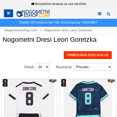
Brezplačna dostava za vsa naročila!
Dobite
10%
popust nad
70€
, Koda kupona:
NOGOMET
Nogometnieshop.com
Nogometni dresi Leon Goretzka
Nogometni Dresi Leon Goretzka
PRIMERJAVA IZDELKOV (0)
Prikaži:
Razvrsti po: