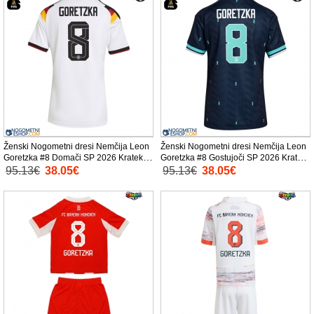
Ženski Nogometni dresi Nemčija Leon
Ženski Nogometni dresi Nemčija Leon
Goretzka #8 Domači SP 2026 Kratek
Goretzka #8 Gostujoči SP 2026 Kratek
Rokav
Rokav
95.13€
38.05€
95.13€
38.05€