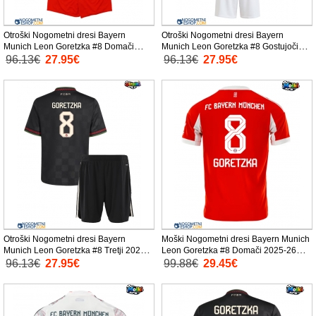
Otroški Nogometni dresi Bayern
Otroški Nogometni dresi Bayern
Munich Leon Goretzka #8 Domači
Munich Leon Goretzka #8 Gostujoči
2025-26 Kratek Rokav (+ Kratke hlače)
2025-26 Kratek Rokav (+ Kratke hlače)
96.13€
27.95€
96.13€
27.95€
Otroški Nogometni dresi Bayern
Moški Nogometni dresi Bayern Munich
Munich Leon Goretzka #8 Tretji 2025-
Leon Goretzka #8 Domači 2025-26
26 Kratek Rokav (+ Kratke hlače)
Kratek Rokav
96.13€
27.95€
99.88€
29.45€