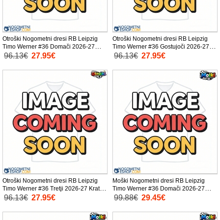
Otroški Nogometni dresi RB Leipzig
Otroški Nogometni dresi RB Leipzig
Timo Werner #36 Domači 2026-27
Timo Werner #36 Gostujoči 2026-27
Kratek Rokav (+ Kratke hlače)
Kratek Rokav (+ Kratke hlače)
96.13€
27.95€
96.13€
27.95€
Otroški Nogometni dresi RB Leipzig
Moški Nogometni dresi RB Leipzig
Timo Werner #36 Tretji 2026-27 Kratek
Timo Werner #36 Domači 2026-27
Rokav (+ Kratke hlače)
Kratek Rokav
96.13€
27.95€
99.88€
29.45€