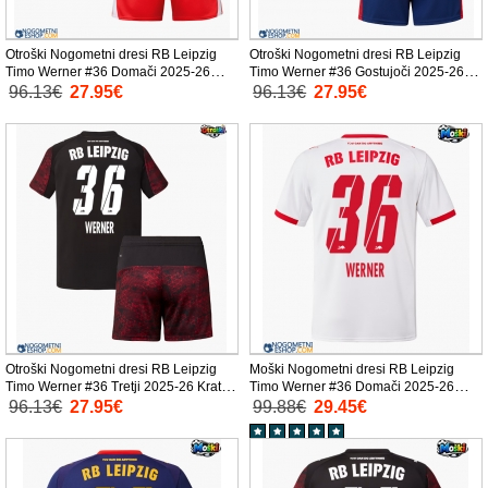
Otroški Nogometni dresi RB Leipzig
Otroški Nogometni dresi RB Leipzig
Timo Werner #36 Domači 2025-26
Timo Werner #36 Gostujoči 2025-26
Kratek Rokav (+ Kratke hlače)
Kratek Rokav (+ Kratke hlače)
96.13€
27.95€
96.13€
27.95€
Otroški Nogometni dresi RB Leipzig
Moški Nogometni dresi RB Leipzig
Timo Werner #36 Tretji 2025-26 Kratek
Timo Werner #36 Domači 2025-26
Rokav (+ Kratke hlače)
Kratek Rokav
96.13€
27.95€
99.88€
29.45€