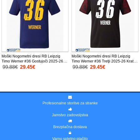
Moški Nogometni dresi RB Leipzig
Moški Nogometni dresi RB Leipzig
Timo Werner #36 Gostujoči 2025-26
Timo Werner #36 Tretji 2025-26 Kratek
Kratek Rokav
Rokav
99.88€
29.45€
99.88€
29.45€
Profesionalne storitve za stranke
Jamstvo zadovoljstva
Brezplačna dostava
Varno spletno plačilo