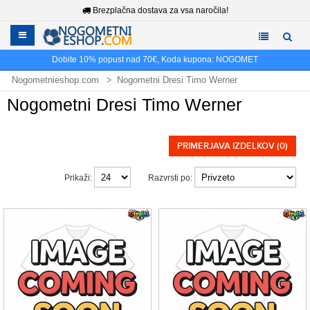
Brezplačna dostava za vsa naročila!
Dobite
10%
popust nad
70€
, Koda kupona:
NOGOMET
Nogometnieshop.com
Nogometni Dresi Timo Werner
Nogometni Dresi Timo Werner
PRIMERJAVA IZDELKOV (0)
Prikaži:
Razvrsti po: