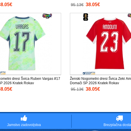
38.05€
38.05€
95.13€
ometni dresi Švica Ruben Vargas #17
Ženski Nogometni dresi Švica Zeki A
SP 2026 Kratek Rokav
Domači SP 2026 Kratek Rokav
38.05€
38.05€
95.13€
Jamstvo zadovoljstva
Brezplačna dost