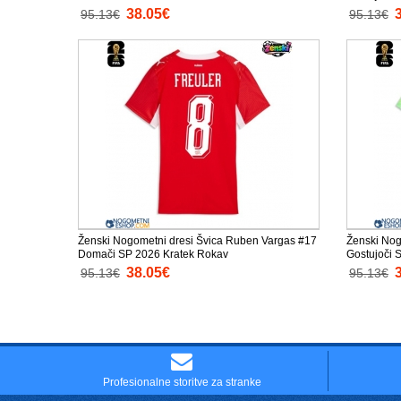
38.05€
95.13€
95.13€
Ženski Nogometni dresi Švica Ruben Vargas #17
Ženski Nog
Domači SP 2026 Kratek Rokav
Gostujoči 
38.05€
95.13€
95.13€
Profesionalne storitve za stranke