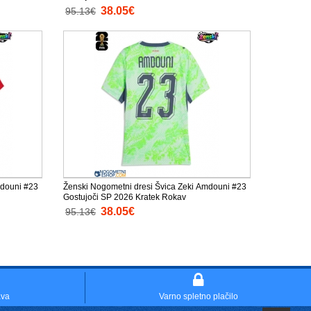
38.05€
95.13€
mdouni #23
Ženski Nogometni dresi Švica Zeki Amdouni #23
Gostujoči SP 2026 Kratek Rokav
38.05€
95.13€
ava
Varno spletno plačilo