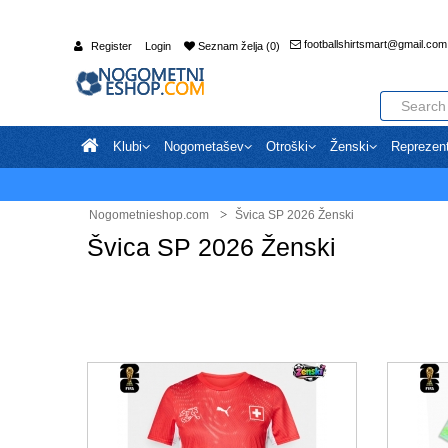
footballshirtsmart@gmail.com
Register
Login
Seznam želja (0)
Klubi
Nogometašev
Otroški
Ženski
Reprezen
Nogometnieshop.com
Švica SP 2026 Ženski
Švica SP 2026 Ženski