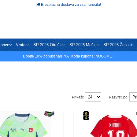
Brezplačna dostava za vsa naročila!
tance
Vratar
SP 2026 Otroški
SP 2026 Moški
SP 2026 Ženski
Dobite
10%
popust nad
70€
, Koda kupona:
NOGOMET
Prikaži:
Razvrsti po: