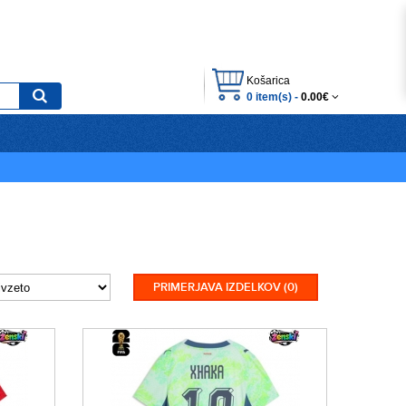
Košarica
0 item(s) -
0.00€
PRIMERJAVA IZDELKOV (0)