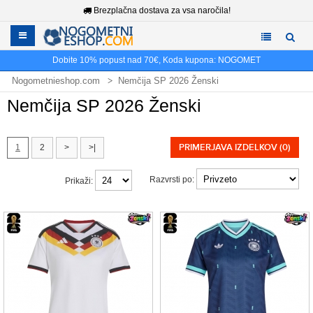
Brezplačna dostava za vsa naročila!
Dobite
10%
popust nad
70€
, Koda kupona:
NOGOMET
Nogometnieshop.com
Nemčija SP 2026 Ženski
Nemčija SP 2026 Ženski
PRIMERJAVA IZDELKOV (0)
1
2
>
>|
Razvrsti po:
Prikaži: