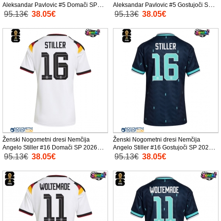
Aleksandar Pavlovic #5 Domači SP
Aleksandar Pavlovic #5 Gostujoči SP
2026 Kratek Rokav
2026 Kratek Rokav
95.13€
38.05€
95.13€
38.05€
Ženski Nogometni dresi Nemčija
Ženski Nogometni dresi Nemčija
Angelo Stiller #16 Domači SP 2026
Angelo Stiller #16 Gostujoči SP 2026
Kratek Rokav
Kratek Rokav
95.13€
38.05€
95.13€
38.05€