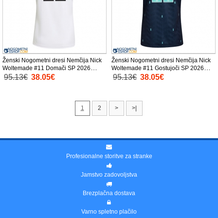
Ženski Nogometni dresi Nemčija Nick
Ženski Nogometni dresi Nemčija Nick
Woltemade #11 Domači SP 2026
Woltemade #11 Gostujoči SP 2026
Kratek Rokav
Kratek Rokav
95.13€
38.05€
95.13€
38.05€
1
2
>
>|
Profesionalne storitve za stranke
Jamstvo zadovoljstva
Brezplačna dostava
Varno spletno plačilo