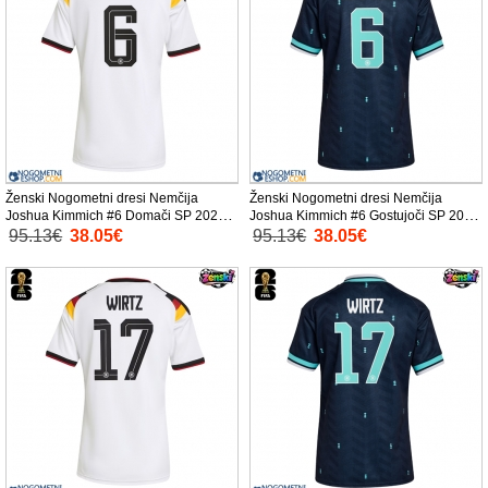
Ženski Nogometni dresi Nemčija
Ženski Nogometni dresi Nemčija
Joshua Kimmich #6 Domači SP 2026
Joshua Kimmich #6 Gostujoči SP 2026
Kratek Rokav
Kratek Rokav
95.13€
38.05€
95.13€
38.05€