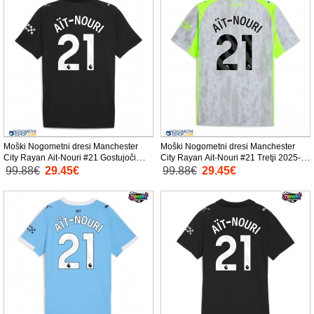
Moški Nogometni dresi Manchester
Moški Nogometni dresi Manchester
City Rayan Ait-Nouri #21 Gostujoči
City Rayan Ait-Nouri #21 Tretji 2025-26
2025-26 Kratek Rokav
Kratek Rokav
99.88€
29.45€
99.88€
29.45€