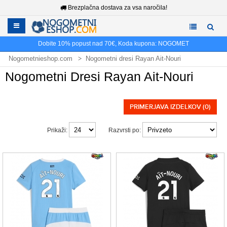
Brezplačna dostava za vsa naročila!
Dobite
10%
popust nad
70€
, Koda kupona:
NOGOMET
Nogometnieshop.com
Nogometni dresi Rayan Ait-Nouri
Nogometni Dresi Rayan Ait-Nouri
PRIMERJAVA IZDELKOV (0)
Prikaži:
Razvrsti po: