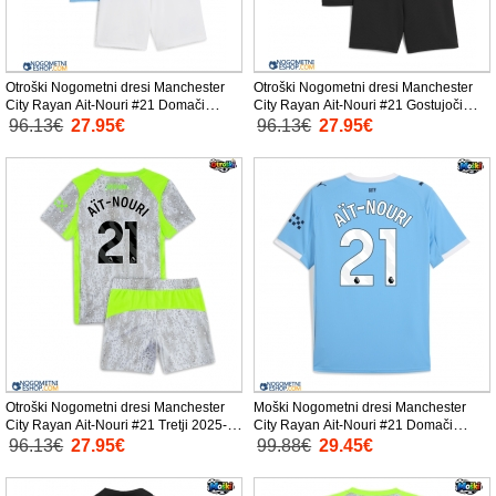
Otroški Nogometni dresi Manchester
Otroški Nogometni dresi Manchester
City Rayan Ait-Nouri #21 Domači
City Rayan Ait-Nouri #21 Gostujoči
2025-26 Kratek Rokav (+ Kratke hlače)
2025-26 Kratek Rokav (+ Kratke hlače)
96.13€
27.95€
96.13€
27.95€
Otroški Nogometni dresi Manchester
Moški Nogometni dresi Manchester
City Rayan Ait-Nouri #21 Tretji 2025-26
City Rayan Ait-Nouri #21 Domači
Kratek Rokav (+ Kratke hlače)
2025-26 Kratek Rokav
96.13€
27.95€
99.88€
29.45€