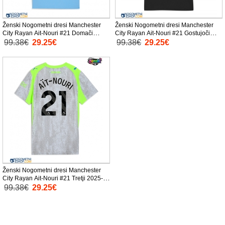
Ženski Nogometni dresi Manchester
Ženski Nogometni dresi Manchester
City Rayan Ait-Nouri #21 Domači
City Rayan Ait-Nouri #21 Gostujoči
2025-26 Kratek Rokav
2025-26 Kratek Rokav
99.38€
29.25€
99.38€
29.25€
Ženski Nogometni dresi Manchester
City Rayan Ait-Nouri #21 Tretji 2025-26
Kratek Rokav
99.38€
29.25€