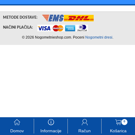
METODE DOSTAVE:
NAČINI PLAČILA:
© 2026 Nogometnieshop.com. Poceni
Nogometni dresi
.
󰃱
󰈢
󰃳
󰃦
0
Domov
Informacije
Račun
Košarica