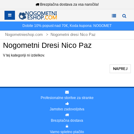
Brezplačna dostava za vsa naročila!
Dobite
10%
popust nad
70€
, Koda kupona:
NOGOMET
Nogometnieshop.com
Nogometni dresi Nico Paz
Nogometni Dresi Nico Paz
V tej kategoriji ni izdelkov.
NAPREJ
Profesionalne storitve za stranke
Jamstvo zadovoljstva
Brezplačna dostava
Varno spletno plačilo