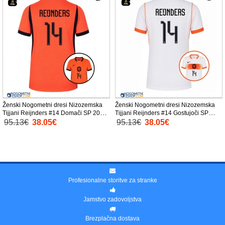
Ženski Nogometni dresi Nizozemska
Ženski Nogometni dresi Nizozemska
Tijjani Reijnders #14 Domači SP 2026
Tijjani Reijnders #14 Gostujoči SP
Kratek Rokav
2026 Kratek Rokav
95.13€
38.05€
95.13€
38.05€
Profesionalne storitve za stranke
Jamstvo zadovoljstva
Brezplačna dostava