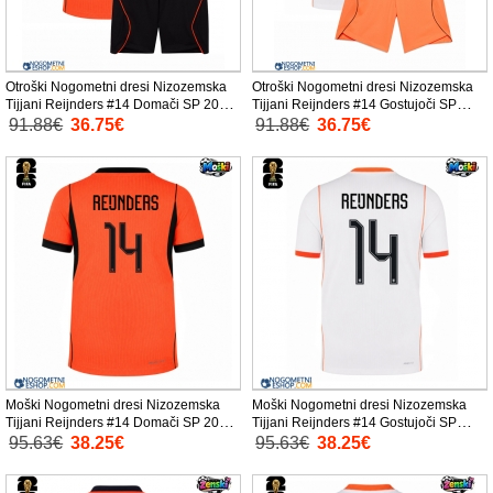
Otroški Nogometni dresi Nizozemska
Otroški Nogometni dresi Nizozemska
Tijjani Reijnders #14 Domači SP 2026
Tijjani Reijnders #14 Gostujoči SP
Kratek Rokav (+ Kratke hlače)
2026 Kratek Rokav (+ Kratke hlače)
91.88€
36.75€
91.88€
36.75€
Moški Nogometni dresi Nizozemska
Moški Nogometni dresi Nizozemska
Tijjani Reijnders #14 Domači SP 2026
Tijjani Reijnders #14 Gostujoči SP
Kratek Rokav
2026 Kratek Rokav
95.63€
38.25€
95.63€
38.25€