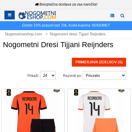
Brezplačna dostava za vsa naročila!
Dobite
10%
popust nad
70€
, Koda kupona:
NOGOMET
Nogometnieshop.com
Nogometni dresi Tijjani Reijnders
Nogometni Dresi Tijjani Reijnders
PRIMERJAVA IZDELKOV (0)
Prikaži:
Razvrsti po: