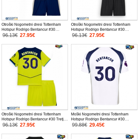
Otroški Nogometni dresi Tottenham
Otroški Nogometni dresi Tottenham
Hotspur Rodrigo Bentancur #30
Hotspur Rodrigo Bentancur #30
Domači 2025-26 Kratek Rokav (+
Gostujoči 2025-26 Kratek Rokav (+
96.13€
27.95€
96.13€
27.95€
Kratke hlače)
Kratke hlače)
Otroški Nogometni dresi Tottenham
Moški Nogometni dresi Tottenham
Hotspur Rodrigo Bentancur #30 Tretji
Hotspur Rodrigo Bentancur #30
2025-26 Kratek Rokav (+ Kratke hlače)
Domači 2025-26 Kratek Rokav
96.13€
27.95€
99.88€
29.45€