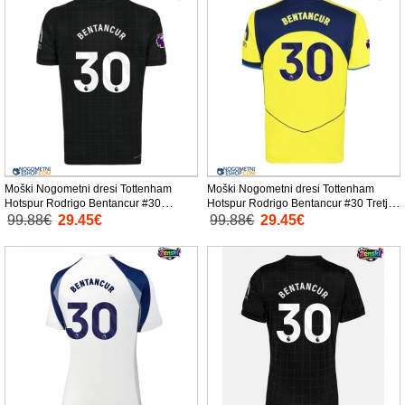
Moški Nogometni dresi Tottenham
Moški Nogometni dresi Tottenham
Hotspur Rodrigo Bentancur #30
Hotspur Rodrigo Bentancur #30 Tretji
Gostujoči 2025-26 Kratek Rokav
2025-26 Kratek Rokav
99.88€
29.45€
99.88€
29.45€