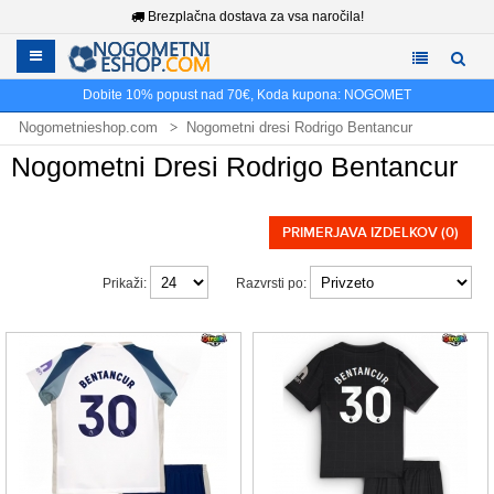
Brezplačna dostava za vsa naročila!
Dobite
10%
popust nad
70€
, Koda kupona:
NOGOMET
Nogometnieshop.com
Nogometni dresi Rodrigo Bentancur
Nogometni Dresi Rodrigo Bentancur
PRIMERJAVA IZDELKOV (0)
Prikaži:
Razvrsti po: