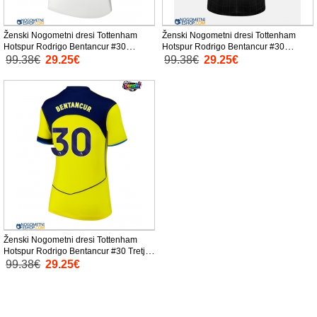
Ženski Nogometni dresi Tottenham
Ženski Nogometni dresi Tottenham
Hotspur Rodrigo Bentancur #30
Hotspur Rodrigo Bentancur #30
Domači 2025-26 Kratek Rokav
Gostujoči 2025-26 Kratek Rokav
99.38€
29.25€
99.38€
29.25€
Ženski Nogometni dresi Tottenham
Hotspur Rodrigo Bentancur #30 Tretji
2025-26 Kratek Rokav
99.38€
29.25€