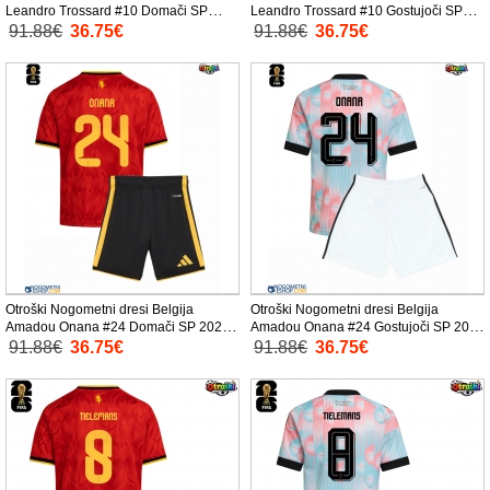
Leandro Trossard #10 Domači SP
Leandro Trossard #10 Gostujoči SP
2026 Kratek Rokav (+ Kratke hlače)
2026 Kratek Rokav (+ Kratke hlače)
91.88€
36.75€
91.88€
36.75€
Otroški Nogometni dresi Belgija
Otroški Nogometni dresi Belgija
Amadou Onana #24 Domači SP 2026
Amadou Onana #24 Gostujoči SP 2026
Kratek Rokav (+ Kratke hlače)
Kratek Rokav (+ Kratke hlače)
91.88€
36.75€
91.88€
36.75€