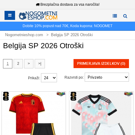
Brezplačna dostava za vsa naročila!
Dobite
10%
popust nad
70€
, Koda kupona:
NOGOMET
Nogometnieshop.com
Belgija SP 2026 Otroški
Belgija SP 2026 Otroški
PRIMERJAVA IZDELKOV (0)
1
2
>
>|
Razvrsti po:
Prikaži: