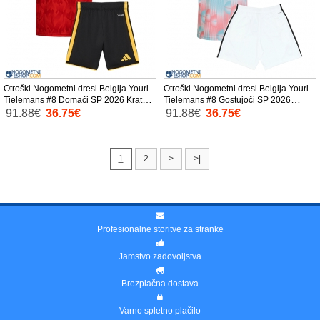
Otroški Nogometni dresi Belgija Youri
Otroški Nogometni dresi Belgija Youri
Tielemans #8 Domači SP 2026 Kratek
Tielemans #8 Gostujoči SP 2026
Rokav (+ Kratke hlače)
Kratek Rokav (+ Kratke hlače)
91.88€
36.75€
91.88€
36.75€
1
2
>
>|
Profesionalne storitve za stranke
Jamstvo zadovoljstva
Brezplačna dostava
Varno spletno plačilo