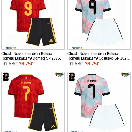
Otroški Nogometni dresi Belgija
Otroški Nogometni dresi Belgija
Romelu Lukaku #9 Domači SP 2026
Romelu Lukaku #9 Gostujoči SP 2026
Kratek Rokav (+ Kratke hlače)
Kratek Rokav (+ Kratke hlače)
91.88€
36.75€
91.88€
36.75€