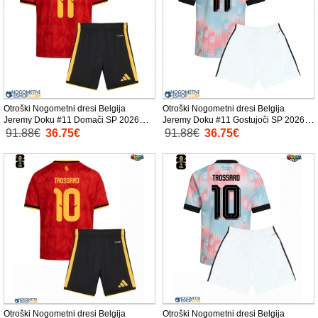
Otroški Nogometni dresi Belgija
Otroški Nogometni dresi Belgija
Jeremy Doku #11 Domači SP 2026
Jeremy Doku #11 Gostujoči SP 2026
Kratek Rokav (+ Kratke hlače)
Kratek Rokav (+ Kratke hlače)
91.88€
36.75€
91.88€
36.75€
Otroški Nogometni dresi Belgija
Otroški Nogometni dresi Belgija