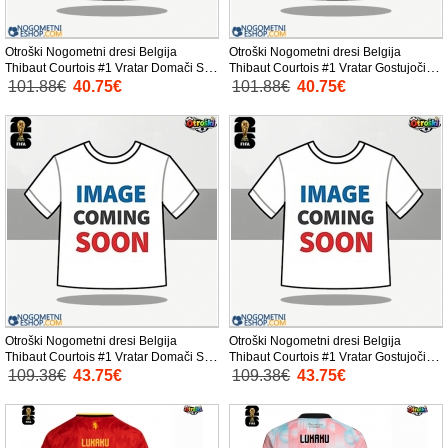
Otroški Nogometni dresi Belgija
Otroški Nogometni dresi Belgija
Thibaut Courtois #1 Vratar Domači SP
Thibaut Courtois #1 Vratar Gostujoči
2026 Kratek Rokav (+ Kratke hlače)
SP 2026 Kratek Rokav (+ Kratke hlače)
101.88€
40.75€
101.88€
40.75€
Otroški Nogometni dresi Belgija
Otroški Nogometni dresi Belgija
Thibaut Courtois #1 Vratar Domači SP
Thibaut Courtois #1 Vratar Gostujoči
2026 Dolgi Rokav (+ Kratke hlače)
SP 2026 Dolgi Rokav (+ Kratke hlače)
109.38€
43.75€
109.38€
43.75€