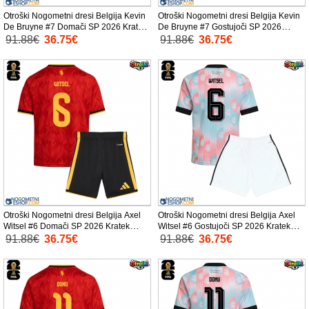
Otroški Nogometni dresi Belgija Kevin
Otroški Nogometni dresi Belgija Kevin
De Bruyne #7 Domači SP 2026 Kratek
De Bruyne #7 Gostujoči SP 2026
Rokav (+ Kratke hlače)
Kratek Rokav (+ Kratke hlače)
91.88€
36.75€
91.88€
36.75€
Otroški Nogometni dresi Belgija Axel
Otroški Nogometni dresi Belgija Axel
Witsel #6 Domači SP 2026 Kratek
Witsel #6 Gostujoči SP 2026 Kratek
Rokav (+ Kratke hlače)
Rokav (+ Kratke hlače)
91.88€
36.75€
91.88€
36.75€