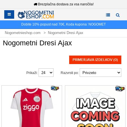
Brezplačna dostava za vsa naročila!
Dobite
10%
popust nad
70€
, Koda kupona:
NOGOMET
Nogometnieshop.com
Nogometni Dresi Ajax
Nogometni Dresi Ajax
PRIMERJAVA IZDELKOV (0)
Prikaži:
Razvrsti po: