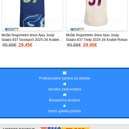
Moški Nogometni dresi Ajax Josip
Moški Nogometni dresi Ajax Josip
Sutalo #37 Gostujoči 2025-26 Kratek
Sutalo #37 Tretji 2025-26 Kratek Rokav
Rokav
99.88€
29.45€
99.88€
29.45€
Profesionalne storitve za stranke
Jamstvo zadovoljstva
Brezplačna dostava
Varno spletno plačilo