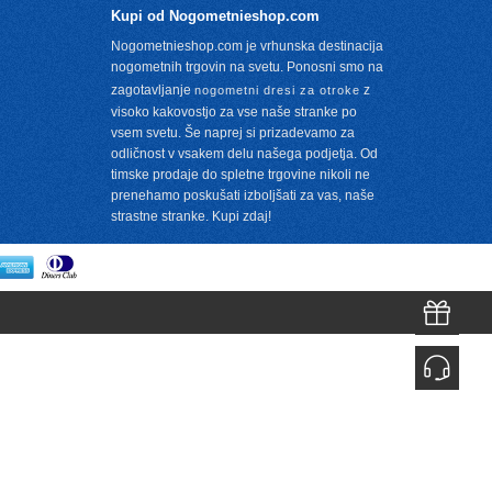
Kupi od Nogometnieshop.com
Nogometnieshop.com je vrhunska destinacija
nogometnih trgovin na svetu. Ponosni smo na
zagotavljanje
z
nogometni dresi za otroke
visoko kakovostjo za vse naše stranke po
vsem svetu. Še naprej si prizadevamo za
m
odličnost v vsakem delu našega podjetja. Od
timske prodaje do spletne trgovine nikoli ne
prenehamo poskušati izboljšati za vas, naše
strastne stranke. Kupi zdaj!