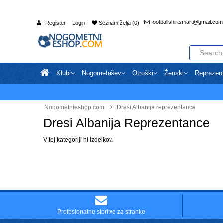
footballshirtsmart@gmail.com
Register
Login
Seznam želja (0)
Klubi
Nogometašev
Otroški
Ženski
Reprezen
Nogometnieshop.com
Dresi Albanija reprezentance
Dresi Albanija Reprezentance
V tej kategoriji ni izdelkov.
Profesionalne storitve za stranke