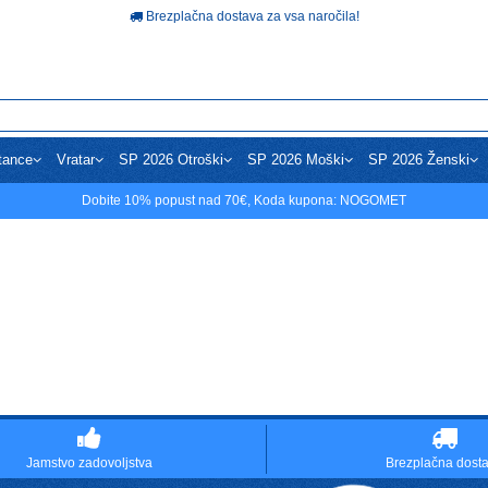
Brezplačna dostava za vsa naročila!
tance
Vratar
SP 2026 Otroški
SP 2026 Moški
SP 2026 Ženski
Dobite
10%
popust nad
70€
, Koda kupona:
NOGOMET
Jamstvo zadovoljstva
Brezplačna dost