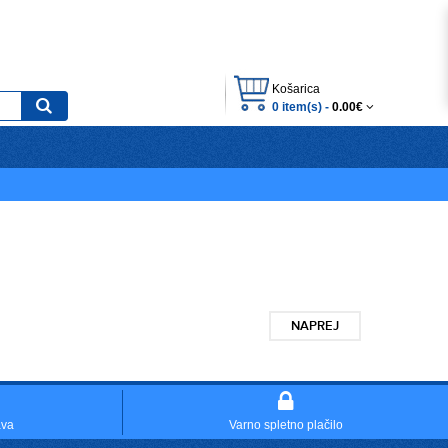
Košarica
0 item(s) -
0.00€
NAPREJ
ava
Varno spletno plačilo