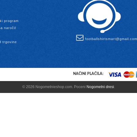
ki program
a naročil
footballshirtsmart@gmail.co
d trgovine
NAČINI PLAČILA:
© 2026 Nogometnieshop.com. Poceni
Nogometni dresi
.