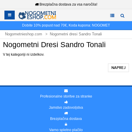
Brezplačna dostava za vsa naročila!
Dobite
10%
popust nad
70€
, Koda kupona:
NOGOMET
Nogometnieshop.com
Nogometni dresi Sandro Tonali
Nogometni Dresi Sandro Tonali
V tej kategoriji ni izdelkov.
NAPREJ
Profesionalne storitve za stranke
Jamstvo zadovoljstva
Brezplačna dostava
Varno spletno plačilo