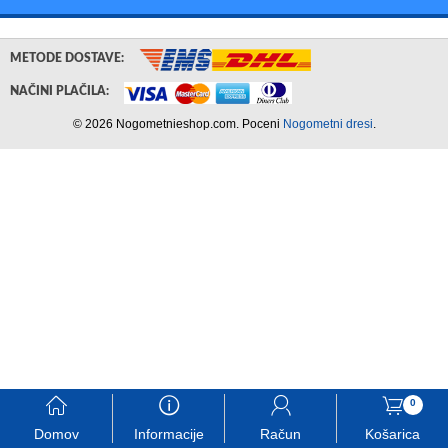
METODE DOSTAVE:
NAČINI PLAČILA:
© 2026 Nogometnieshop.com. Poceni
Nogometni dresi
.
󰃱
󰈢
󰃳
󰃦
0
Domov
Informacije
Račun
Košarica