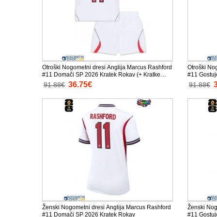
Otroški Nogometni dresi Anglija Marcus Rashford
Otroški No
#11 Domači SP 2026 Kratek Rokav (+ Kratke
#11 Gostuj
hlače)
hlače)
36.75€
91.88€
91.88€
Ženski Nogometni dresi Anglija Marcus Rashford
Ženski Nog
#11 Domači SP 2026 Kratek Rokav
#11 Gostuj