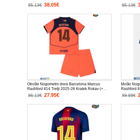
38.05€
95.13€
95.13€
Otroški Nogometni dresi Barcelona Marcus
Moški Nogo
Rashford #14 Tretji 2025-26 Kratek Rokav (+
Rashford #
Kratke hlače)
27.95€
96.13€
99.88€