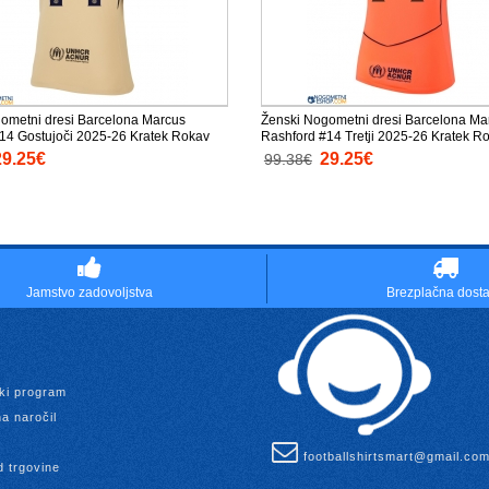
ometni dresi Barcelona Marcus
Ženski Nogometni dresi Barcelona Ma
14 Gostujoči 2025-26 Kratek Rokav
Rashford #14 Tretji 2025-26 Kratek R
29.25€
29.25€
99.38€
Jamstvo zadovoljstva
Brezplačna dost
ki program
a naročil
footballshirtsmart@gmail.co
d trgovine