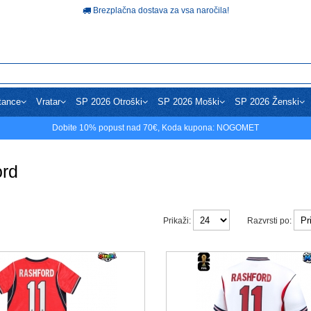
Brezplačna dostava za vsa naročila!
tance
Vratar
SP 2026 Otroški
SP 2026 Moški
SP 2026 Ženski
Dobite
10%
popust nad
70€
, Koda kupona:
NOGOMET
ord
Prikaži:
Razvrsti po: