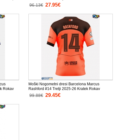
Kratke hlače)
27.95€
96.13€
rcus
Moški Nogometni dresi Barcelona Marcus
ek Rokav
Rashford #14 Tretji 2025-26 Kratek Rokav
29.45€
99.88€