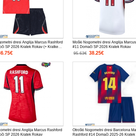
gometni dresi Anglija Marcus Rashford
Moški Nogometni dresi Anglija Marcu
oči SP 2026 Kratek Rokav (+ Kratke
#11 Domači SP 2026 Kratek Rokav
36.75€
38.25€
95.63€
ometni dresi Anglija Marcus Rashford
Otroški Nogometni dresi Barcelona M
oči SP 2026 Kratek Rokav
Rashford #14 Domači 2025-26 Kratek