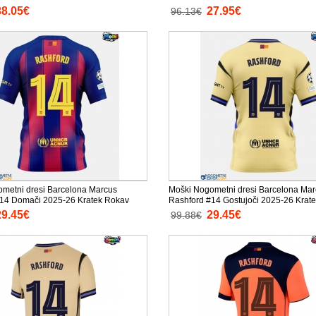
Kratke hlače)
38.05€
27.95€
96.13€
metni dresi Barcelona Marcus
Moški Nogometni dresi Barcelona Ma
14 Domači 2025-26 Kratek Rokav
Rashford #14 Gostujoči 2025-26 Krat
29.45€
29.45€
99.88€