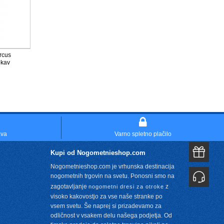
rcus
okav
ava
Varno spletno plačilo
Kupi od Nogometnieshop.com
Nogometnieshop.com je vrhunska destinacija
nogometnih trgovin na svetu. Ponosni smo na
zagotavljanje
z
nogometni dresi za otroke
visoko kakovostjo za vse naše stranke po
vsem svetu. Še naprej si prizadevamo za
m
odličnost v vsakem delu našega podjetja. Od