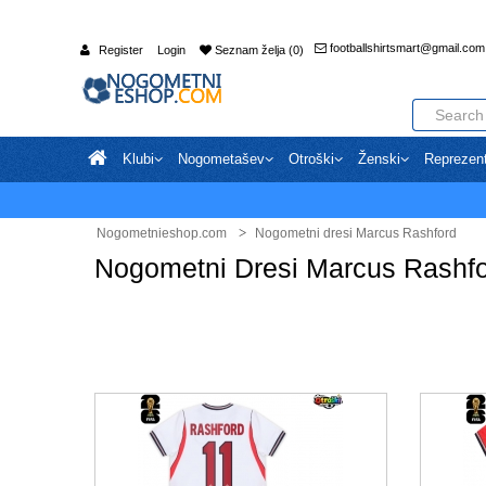
footballshirtsmart@gmail.com
Register
Login
Seznam želja (0)
Klubi
Nogometašev
Otroški
Ženski
Reprezen
Nogometnieshop.com
Nogometni dresi Marcus Rashford
Nogometni Dresi Marcus Rashf