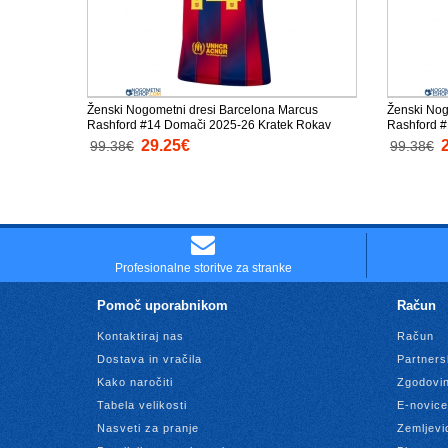
Ženski Nogometni dresi Barcelona Marcus
Ženski Nog
Rashford #14 Domači 2025-26 Kratek Rokav
Rashford #
29.25€
99.38€
99.38€
Profesionalne storitve za stranke
Pomoč uporabnikom
Račun
Kontaktiraj nas
Račun
Dostava in vračila
Partners
Kako naročiti
Zgodovin
Tabela velikosti
E-novice
Nasveti za pranje
Zemljevi