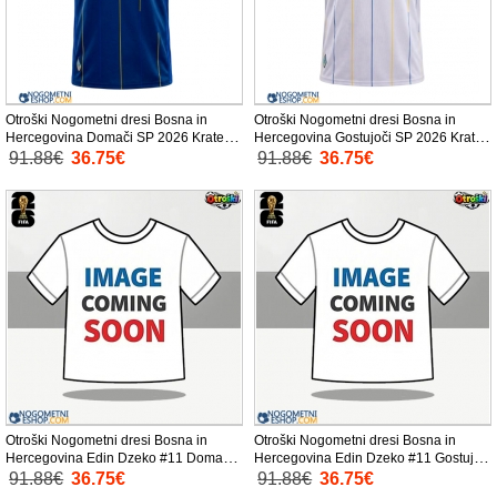
Otroški Nogometni dresi Bosna in
Otroški Nogometni dresi Bosna in
Hercegovina Domači SP 2026 Kratek
Hercegovina Gostujoči SP 2026 Kratek
Rokav (+ Kratke hlače)
Rokav (+ Kratke hlače)
91.88€
36.75€
91.88€
36.75€
Otroški Nogometni dresi Bosna in
Otroški Nogometni dresi Bosna in
Hercegovina Edin Dzeko #11 Domači
Hercegovina Edin Dzeko #11 Gostujoči
SP 2026 Kratek Rokav (+ Kratke hlače)
SP 2026 Kratek Rokav (+ Kratke hlače)
91.88€
36.75€
91.88€
36.75€