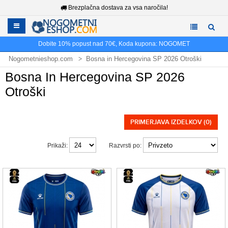
Brezplačna dostava za vsa naročila!
Dobite
10%
popust nad
70€
, Koda kupona:
NOGOMET
Nogometnieshop.com
Bosna in Hercegovina SP 2026 Otroški
Bosna In Hercegovina SP 2026
Otroški
PRIMERJAVA IZDELKOV (0)
Prikaži:
Razvrsti po: