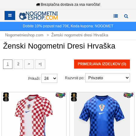
Brezplačna dostava za vsa naročila!
Dobite
10%
popust nad
70€
, Koda kupona:
NOGOMET
Nogometnieshop.com
Ženski nogometni dresi Hrvaška
Ženski Nogometni Dresi Hrvaška
PRIMERJAVA IZDELKOV (0)
1
2
>
>|
Razvrsti po:
Prikaži: