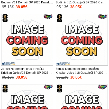
Budimir #11 Domači SP 2026 Kratek
Budimir #11 Gostujoči SP 2026 Kratek
Rokav
Rokav
95.13€
38.05€
95.13€
38.05€
Ženski Nogometni dresi Hrvaška
Ženski Nogometni dresi Hrvaška
Kristijan Jakic #18 Domači SP 2026
Kristijan Jakic #18 Gostujoči SP 2026
Kratek Rokav
Kratek Rokav
95.13€
38.05€
95.13€
38.05€