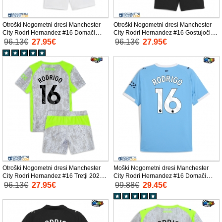
Otroški Nogometni dresi Manchester
Otroški Nogometni dresi Manchester
City Rodri Hernandez #16 Domači
City Rodri Hernandez #16 Gostujoči
2025-26 Kratek Rokav (+ Kratke hlače)
2025-26 Kratek Rokav (+ Kratke hlače)
96.13€
27.95€
96.13€
27.95€
Otroški Nogometni dresi Manchester
Moški Nogometni dresi Manchester
City Rodri Hernandez #16 Tretji 2025-
City Rodri Hernandez #16 Domači
26 Kratek Rokav (+ Kratke hlače)
2025-26 Kratek Rokav
96.13€
27.95€
99.88€
29.45€