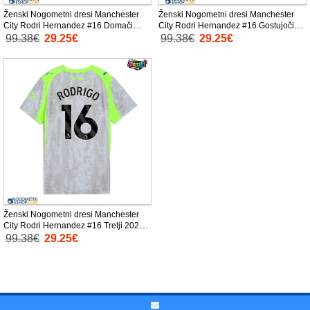
Ženski Nogometni dresi Manchester
Ženski Nogometni dresi Manchester
City Rodri Hernandez #16 Domači
City Rodri Hernandez #16 Gostujoči
2025-26 Kratek Rokav
2025-26 Kratek Rokav
99.38€
29.25€
99.38€
29.25€
Ženski Nogometni dresi Manchester
City Rodri Hernandez #16 Tretji 2025-
26 Kratek Rokav
99.38€
29.25€