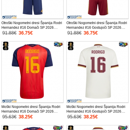
Otroški Nogometni dresi Španija Rodri
Otroški Nogometni dresi Španija Rodri
Hernandez #16 Domači SP 2026
Hernandez #16 Gostujoči SP 2026
Kratek Rokav (+ Kratke hlače)
Kratek Rokav (+ Kratke hlače)
91.88€
36.75€
91.88€
36.75€
Moški Nogometni dresi Španija Rodri
Moški Nogometni dresi Španija Rodri
Hernandez #16 Domači SP 2026
Hernandez #16 Gostujoči SP 2026
Kratek Rokav
Kratek Rokav
95.63€
38.25€
95.63€
38.25€