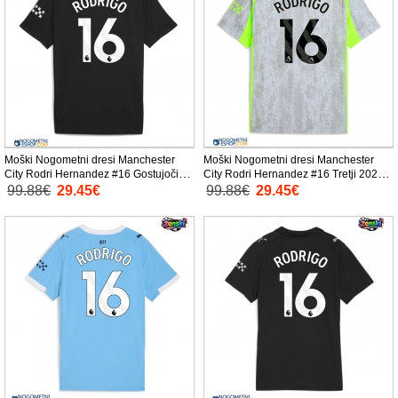
Moški Nogometni dresi Manchester
Moški Nogometni dresi Manchester
City Rodri Hernandez #16 Gostujoči
City Rodri Hernandez #16 Tretji 2025-
2025-26 Kratek Rokav
26 Kratek Rokav
99.88€
29.45€
99.88€
29.45€