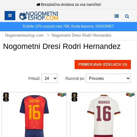
Brezplačna dostava za vsa naročila!
Dobite
10%
popust nad
70€
, Koda kupona:
NOGOMET
Nogometnieshop.com
Nogometni Dresi Rodri Hernandez
Nogometni Dresi Rodri Hernandez
PRIMERJAVA IZDELKOV (0)
Prikaži:
Razvrsti po: