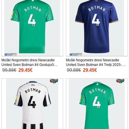
Moški Nogometni dresi Newcastle
Moški Nogometni dresi Newcastle
United Sven Botman #4 Gostujoči
United Sven Botman #4 Tretji 2025-26
2025-26 Kratek Rokav
Kratek Rokav
99.88€
29.45€
99.88€
29.45€