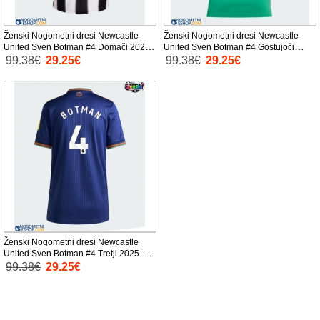
Ženski Nogometni dresi Newcastle
Ženski Nogometni dresi Newcastle
United Sven Botman #4 Domači 2025-
United Sven Botman #4 Gostujoči
26 Kratek Rokav
2025-26 Kratek Rokav
99.38€
29.25€
99.38€
29.25€
Ženski Nogometni dresi Newcastle
United Sven Botman #4 Tretji 2025-26
Kratek Rokav
99.38€
29.25€