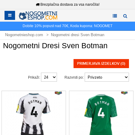
Brezplačna dostava za vsa naročila!
Dobite
10%
popust nad
70€
, Koda kupona:
NOGOMET
Nogometnieshop.com
Nogometni dresi Sven Botman
Nogometni Dresi Sven Botman
PRIMERJAVA IZDELKOV (0)
Prikaži:
Razvrsti po: