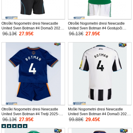
Otroški Nogometni dresi Newcastle
Otroški Nogometni dresi Newcastle
United Sven Botman #4 Domači 2025-
United Sven Botman #4 Gostujoči
26 Kratek Rokav (+ Kratke hlače)
2025-26 Kratek Rokav (+ Kratke hlače)
96.13€
27.95€
96.13€
27.95€
Otroški Nogometni dresi Newcastle
Moški Nogometni dresi Newcastle
United Sven Botman #4 Tretji 2025-26
United Sven Botman #4 Domači 2025-
Kratek Rokav (+ Kratke hlače)
26 Kratek Rokav
96.13€
27.95€
99.88€
29.45€