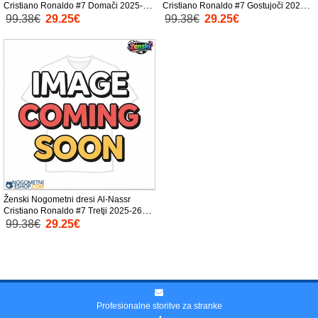
Cristiano Ronaldo #7 Domači 2025-26
Cristiano Ronaldo #7 Gostujoči 2025-
Kratek Rokav
26 Kratek Rokav
99.38€
29.25€
99.38€
29.25€
Ženski Nogometni dresi Al-Nassr
Cristiano Ronaldo #7 Tretji 2025-26
Kratek Rokav
99.38€
29.25€
Profesionalne storitve za stranke