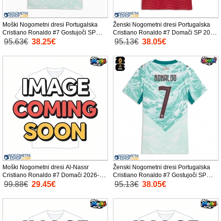
Moški Nogometni dresi Portugalska
Ženski Nogometni dresi Portugalska
Cristiano Ronaldo #7 Gostujoči SP
Cristiano Ronaldo #7 Domači SP 2026
2026 Kratek Rokav
Kratek Rokav
95.63€
38.25€
95.13€
38.05€
Moški Nogometni dresi Al-Nassr
Ženski Nogometni dresi Portugalska
Cristiano Ronaldo #7 Domači 2026-27
Cristiano Ronaldo #7 Gostujoči SP
Kratek Rokav
2026 Kratek Rokav
99.88€
29.45€
95.13€
38.05€