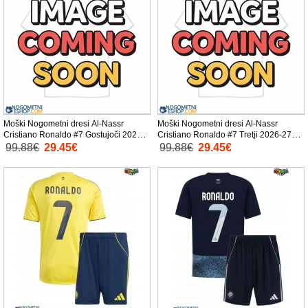
Moški Nogometni dresi Al-Nassr
Moški Nogometni dresi Al-Nassr
Cristiano Ronaldo #7 Gostujoči 2026-
Cristiano Ronaldo #7 Tretji 2026-27
27 Kratek Rokav
Kratek Rokav
99.88€
29.45€
99.88€
29.45€