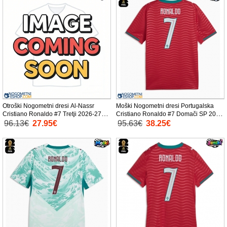
Otroški Nogometni dresi Al-Nassr
Moški Nogometni dresi Portugalska
Cristiano Ronaldo #7 Tretji 2026-27
Cristiano Ronaldo #7 Domači SP 2026
Kratek Rokav (+ Kratke hlače)
Kratek Rokav
96.13€
27.95€
95.63€
38.25€