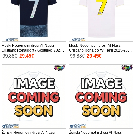
Moški Nogometni dresi Al-Nassr
Moški Nogometni dresi Al-Nassr
Cristiano Ronaldo #7 Gostujoči 2025-
Cristiano Ronaldo #7 Tretji 2025-26
26 Kratek Rokav
Kratek Rokav
99.88€
29.45€
99.88€
29.45€
Ženski Nogometni dresi Al-Nassr
Ženski Nogometni dresi Al-Nassr