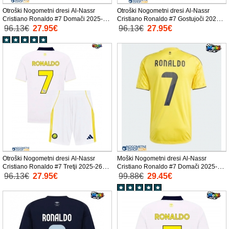
Otroški Nogometni dresi Al-Nassr
Otroški Nogometni dresi Al-Nassr
Cristiano Ronaldo #7 Domači 2025-26
Cristiano Ronaldo #7 Gostujoči 2025-
Kratek Rokav (+ Kratke hlače)
26 Kratek Rokav (+ Kratke hlače)
96.13€
27.95€
96.13€
27.95€
Otroški Nogometni dresi Al-Nassr
Moški Nogometni dresi Al-Nassr
Cristiano Ronaldo #7 Tretji 2025-26
Cristiano Ronaldo #7 Domači 2025-26
Kratek Rokav (+ Kratke hlače)
Kratek Rokav
96.13€
27.95€
99.88€
29.45€