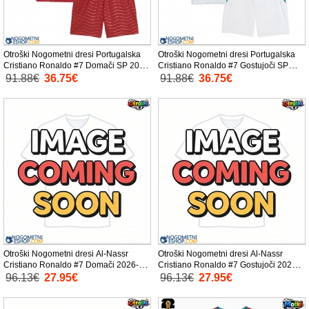
Otroški Nogometni dresi Portugalska
Otroški Nogometni dresi Portugalska
Cristiano Ronaldo #7 Domači SP 2026
Cristiano Ronaldo #7 Gostujoči SP
Kratek Rokav (+ Kratke hlače)
2026 Kratek Rokav (+ Kratke hlače)
91.88€
36.75€
91.88€
36.75€
Otroški Nogometni dresi Al-Nassr
Otroški Nogometni dresi Al-Nassr
Cristiano Ronaldo #7 Domači 2026-27
Cristiano Ronaldo #7 Gostujoči 2026-
Kratek Rokav (+ Kratke hlače)
27 Kratek Rokav (+ Kratke hlače)
96.13€
27.95€
96.13€
27.95€