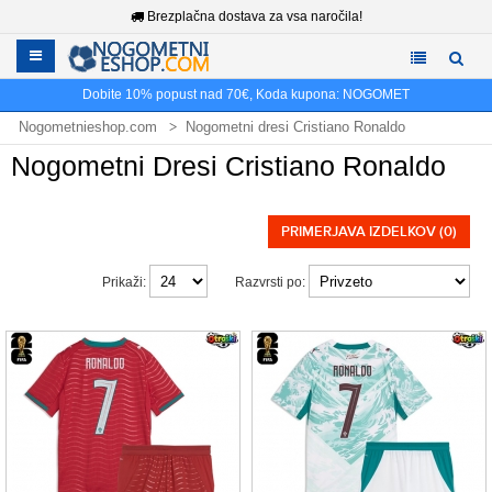
Brezplačna dostava za vsa naročila!
Dobite
10%
popust nad
70€
, Koda kupona:
NOGOMET
Nogometnieshop.com
Nogometni dresi Cristiano Ronaldo
Nogometni Dresi Cristiano Ronaldo
PRIMERJAVA IZDELKOV (0)
Prikaži:
Razvrsti po: