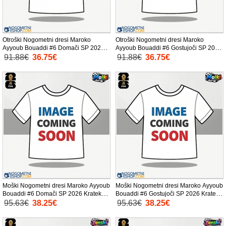
Otroški Nogometni dresi Maroko
Otroški Nogometni dresi Maroko
Ayyoub Bouaddi #6 Domači SP 2026
Ayyoub Bouaddi #6 Gostujoči SP 2026
Kratek Rokav (+ Kratke hlače)
Kratek Rokav (+ Kratke hlače)
91.88€
36.75€
91.88€
36.75€
Moški Nogometni dresi Maroko Ayyoub
Moški Nogometni dresi Maroko Ayyoub
Bouaddi #6 Domači SP 2026 Kratek
Bouaddi #6 Gostujoči SP 2026 Kratek
Rokav
Rokav
95.63€
38.25€
95.63€
38.25€