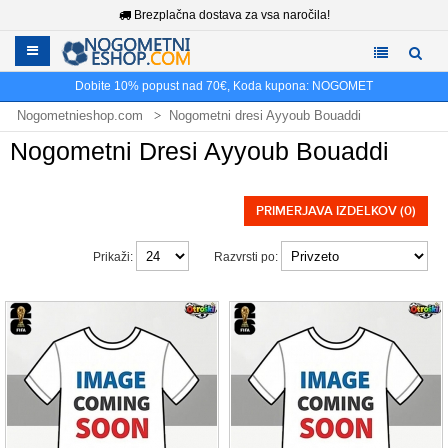
Brezplačna dostava za vsa naročila!
Dobite
10%
popust nad
70€
, Koda kupona:
NOGOMET
Nogometnieshop.com
Nogometni dresi Ayyoub Bouaddi
Nogometni Dresi Ayyoub Bouaddi
PRIMERJAVA IZDELKOV (0)
Prikaži:
Razvrsti po: