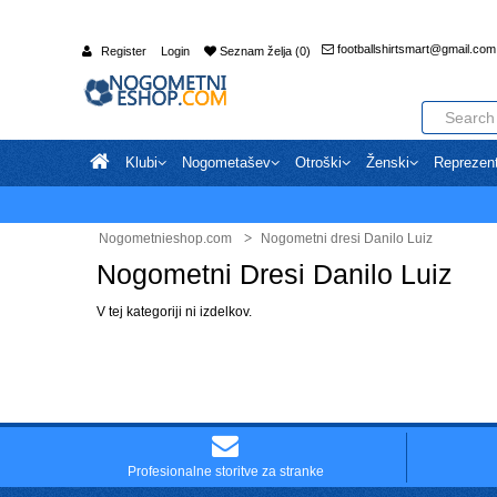
footballshirtsmart@gmail.com
Register
Login
Seznam želja (0)
Klubi
Nogometašev
Otroški
Ženski
Reprezen
Nogometnieshop.com
Nogometni dresi Danilo Luiz
Nogometni Dresi Danilo Luiz
V tej kategoriji ni izdelkov.
Profesionalne storitve za stranke