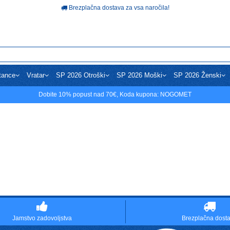
Brezplačna dostava za vsa naročila!
tance
Vratar
SP 2026 Otroški
SP 2026 Moški
SP 2026 Ženski
Dobite
10%
popust nad
70€
, Koda kupona:
NOGOMET
Jamstvo zadovoljstva
Brezplačna dost