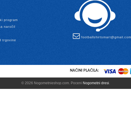
ki program
a naročil
footballshirtsmart@gmail.co
d trgovine
NAČINI PLAČILA:
© 2026 Nogometnieshop.com. Poceni
Nogometni dresi
.