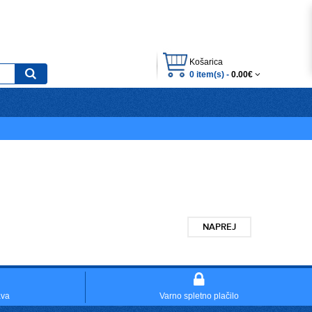
Košarica
0 item(s) -
0.00€
NAPREJ
ava
Varno spletno plačilo