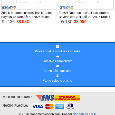
Ženski Nogometni dresi Irak Ibrahim
Ženski Nogometni dresi Irak Ibrahim
Bayesh #8 Domači SP 2026 Kratek
Bayesh #8 Gostujoči SP 2026 Kratek
Rokav
Rokav
95.13€
38.05€
95.13€
38.05€
Profesionalne storitve za stranke
Jamstvo zadovoljstva
Brezplačna dostava
Varno spletno plačilo
METODE DOSTAVE:
NAČINI PLAČILA:
© 2026 Nogometnieshop.com. Poceni
Nogometni dresi
.