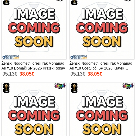
Ženski Nogometni dresi Irak Mohanad
Ženski Nogometni dresi Irak Mohanad
Ali #10 Domači SP 2026 Kratek Rokav
Ali #10 Gostujoči SP 2026 Kratek
Rokav
95.13€
38.05€
95.13€
38.05€