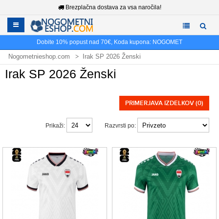
Brezplačna dostava za vsa naročila!
Dobite
10%
popust nad
70€
, Koda kupona:
NOGOMET
Nogometnieshop.com
Irak SP 2026 Ženski
Irak SP 2026 Ženski
PRIMERJAVA IZDELKOV (0)
Prikaži:
Razvrsti po: