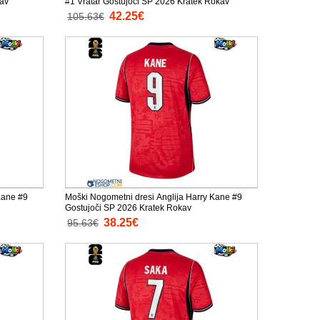
kav
#1 Vratar Gostujoči SP 2026 Kratek Rokav
42.25€
105.63€
Kane #9
Moški Nogometni dresi Anglija Harry Kane #9
Gostujoči SP 2026 Kratek Rokav
38.25€
95.63€