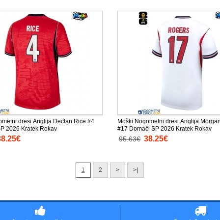
metni dresi Anglija Declan Rice #4
Moški Nogometni dresi Anglija Morga
SP 2026 Kratek Rokav
#17 Domači SP 2026 Kratek Rokav
38.25€
38.25€
95.63€
1
2
>
>|