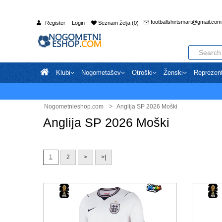
footballshirtsmart@gmail.com
Register
Login
Seznam želja (0)
Klubi
Nogometašev
Otroški
Ženski
Reprezen
Nogometnieshop.com
Anglija SP 2026 Moški
Anglija SP 2026 Moški
1
2
>
>|