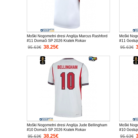
Moški Nogometni dresi Anglija Marcus Rashford
Moški Nogo
#11 Domači SP 2026 Kratek Rokav
#11 Gostuj
38.25€
95.63€
95.63€
Moški Nogometni dresi Anglija Jude Bellingham
Moški Nogo
#10 Domači SP 2026 Kratek Rokav
#10 Gostuj
38.25€
95.63€
95.63€