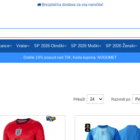
Brezplačna dostava za vsa naročila!
tance
Vratar
SP 2026 Otroški
SP 2026 Moški
SP 2026 Ženski
Dobite
10%
popust nad
70€
, Koda kupona:
NOGOMET
Prikaži:
Razvrsti po: