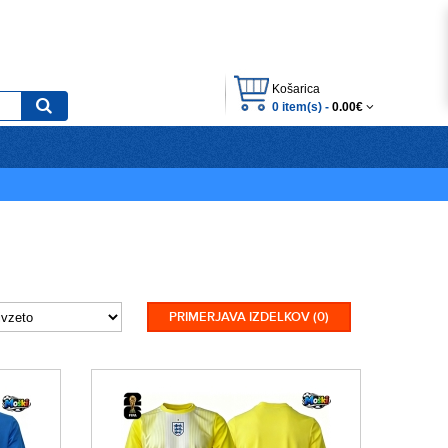
Košarica
0 item(s) -
0.00€
PRIMERJAVA IZDELKOV (0)