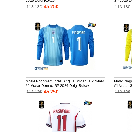
2026 Dolgi Rokav
SP 2026 D
45.25€
113.13€
113.13€
Moški Nogometni dresi Anglija Jordanija Pickford
Moški Nogo
#1 Vratar Domači SP 2026 Dolgi Rokav
#1 Vratar 
45.25€
113.13€
113.13€