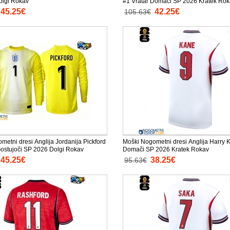
olgi Rokav
#1 Vratar Domači SP 2026 Kratek Ro
45.25€
42.25€
105.63€
metni dresi Anglija Jordanija Pickford
Moški Nogometni dresi Anglija Harry 
Gostujoči SP 2026 Dolgi Rokav
Domači SP 2026 Kratek Rokav
45.25€
38.25€
95.63€