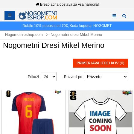
Brezplačna dostava za vsa naročila!
Dobite
10%
popust nad
70€
, Koda kupona:
NOGOMET
Nogometnieshop.com
Nogometni dresi Mikel Merino
Nogometni Dresi Mikel Merino
PRIMERJAVA IZDELKOV (0)
Prikaži:
Razvrsti po: