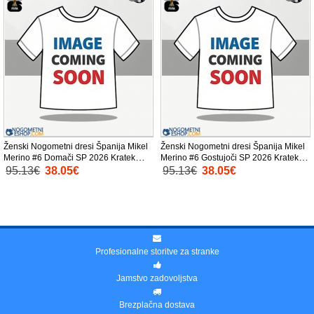
Ženski Nogometni dresi Španija Mikel
Ženski Nogometni dresi Španija Mikel
Merino #6 Domači SP 2026 Kratek
Merino #6 Gostujoči SP 2026 Kratek
Rokav
Rokav
95.13€
38.05€
95.13€
38.05€
Profesionalne storitve za stranke
Jamstvo zadovoljstva
Brezplačna dostava