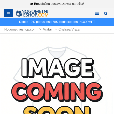
Brezplačna dostava za vsa naročila!
Dobite
10%
popust nad
70€
, Koda kupona:
NOGOMET
Nogometnieshop.com
Vratar
Chelsea Vratar