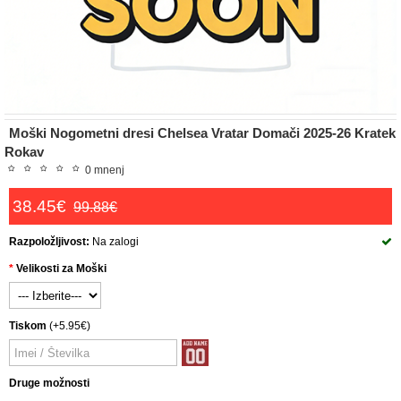
Moški Nogometni dresi Chelsea Vratar Domači 2025-26 Kratek
Rokav
0 mnenj
38.45€
99.88€
Razpoložljivost:
Na zalogi
Velikosti za Moški
Tiskom
(+5.95€)
Druge možnosti