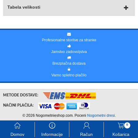
Tabela velikosti
Profesionalne storitve za stranke
Jamstvo zadovoljstva
Brezplačna dostava
Varno spletno plačilo
METODE DOSTAVE:
NAČINI PLAČILA:
© 2026 Nogometnieshop.com. Poceni
Nogometni dresi
.
󰃱
󰈢
󰃳
󰃦
0
Domov
Informacije
Račun
Košarica