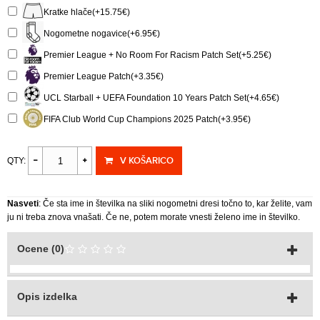
Kratke hlače(+15.75€)
Nogometne nogavice(+6.95€)
Premier League + No Room For Racism Patch Set(+5.25€)
Premier League Patch(+3.35€)
UCL Starball + UEFA Foundation 10 Years Patch Set(+4.65€)
FIFA Club World Cup Champions 2025 Patch(+3.95€)
V KOŠARICO
QTY:
Nasveti
: Če sta ime in številka na sliki nogometni dresi točno to, kar želite, vam
ju ni treba znova vnašati. Če ne, potem morate vnesti želeno ime in številko.
Ocene (0)
Opis izdelka